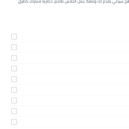
 مطبخ سيدتي يقدم لك وصفة عمل الجلاش باللحم، حضريه لأسرتك كطبق