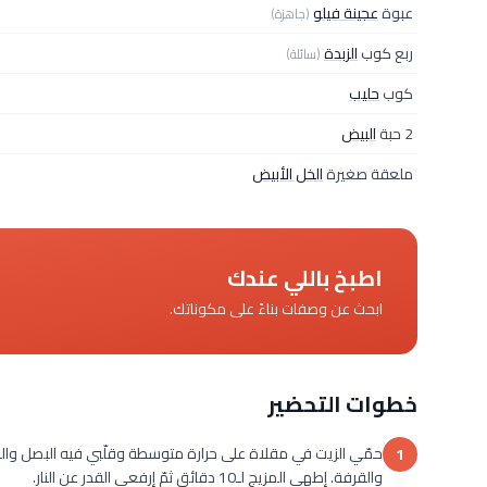
عبوة
عجينة فيلو
(جاهزة)
ربع كوب
الزبدة
(سائلة)
كوب
حليب
2 حبة
البيض
ملعقة صغيرة
الخل الأبيض
اطبخ باللي عندك
ابحث عن وصفات بناءً على مكوناتك.
خطوات التحضير
حمّي الزيت في مقلاة على حرارة متوسطة وقلّبي فيه البصل واللح
1
والقرفة. إطهي المزيج لـ10 دقائق ثمّ إرفعي القدر عن النار.