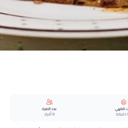
 الطهي
عدد الافراد
ة
8 أفراد