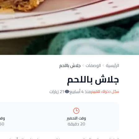
الرئيسية
الوصفات
جلاش باللحم
جلاش باللحم
منذ 4 أسابيع
21 زيارات
سجّل دخولك للتقييم
وقت التحضير
وقت
20 دقيقة
60 دقيق