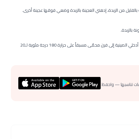
قليل من الزبدة، إدهني العجينة بالزبدة وضعي فوقها عجينة أخرى.
أخفقي البيضتين مع الحليب والخلّ واسكبي المزيج فوق الصينية. أدخلي الصينية إلى فرن محمّى مسبقاً على حرارة 180 درجة مئوية لـ20
ات تناسبها — واحفظ