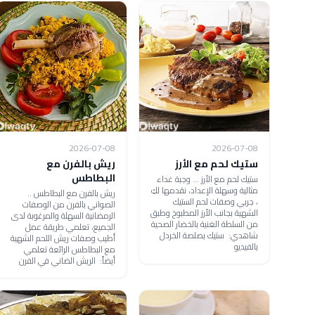
2026-07-08
2026-07-08
ستيك لحم مع الأرز
ريش بالفرن مع
البطاطس
ستيك لحم مع الأرز ... وجبة غداء
مثالية وسهلة الإعداد، نقدمها لكِ
ريش بالفرن مع البطاطس ..
، جربي وصفات لحم الستيك
الصواني بالفرن من الوصفات
الشهية بجانب الأرز المطبوخ وطبق
الرمضانية السهلة والمرغوبة لدى
من السلطة الغنية بالخضار الصحية
الجميع، تعلمي طريقة عمل
شاهدي: ستيك بصلصة الخردل
أطيب وصفات ريش اللحم الشهية
بالفيديو
مع البطاطس الرائعة تعلمي
أيضاً: الريش الضاني في الفرن