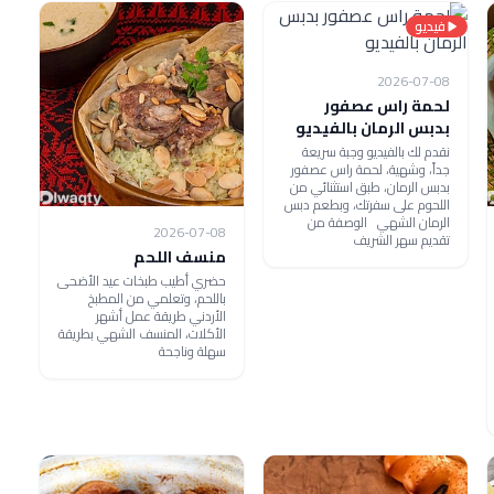
فيديو
2026-07-08
لحمة راس عصفور
بدبس الرمان بالفيديو
نقدم لك بالفيديو وجبة سريعة
جداً، وشهية، لحمة راس عصفور
بدبس الرمان، طبق استثنائي من
اللحوم على سفرتك، وبطعم دبس
الرمان الشهي الوصفة من
2026-07-08
تقديم سهر الشريف
منسف اللحم
حضري أطيب طبخات عيد الأضحى
باللحم، وتعلمي من المطبخ
الأردني طريقة عمل أشهر
الأكلات، المنسف الشهي بطريقة
سهلة وناجحة