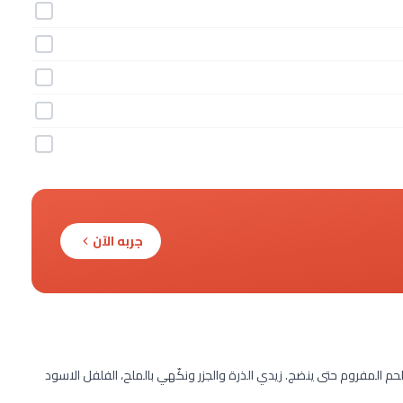
جربه الآن
م المفروم حتى ينضج. زيدي الذرة والجزر ونكّهي بالملح، الفلفل الاسود