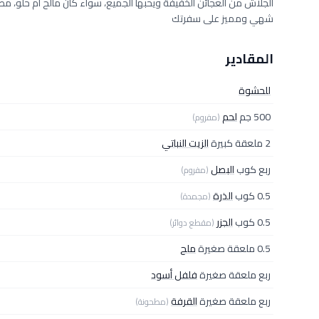
الجلاش من العجائن الخفيفة ويحبها الجميع، سواء كان مالح أم حلو،
شهي ومميز على سفرتك
المقادير
للحشوة
500 جم
لحم
(مفروم)
2 ملعقة كبيرة
الزيت النباتي
ربع كوب
البصل
(مفروم)
0.5 كوب
الذرة
(مجمدة)
0.5 كوب
الجزر
(مقطع دوائر)
0.5 ملعقة صغيرة
ملح
ربع ملعقة صغيرة
فلفل أسود
ربع ملعقة صغيرة
القرفة
(مطحونة)