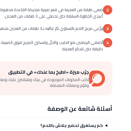
ضعي طبقة من العجينة في قعر صينية متحركة القاعدة مدهونة بال
2
أعيدي الخطوة السابقة حتى تحصلي على 3 طبقات من العجين.
وزّعي مزيج اللحم بالتساوي ثمّ غطّيه بـ3 طبقات من العجين مدهونة بالزبدة.
3
4
دقيقة حتى تتحمّر العجينة.
جرّب ميزة «اطبخ بما عندك» في التطبيق
اكتب المكونات الموجودة في بيتك وهنقترح عليك وصف
وقيّم وصفاتك المفضلة.
أسئلة شائعة عن الوصفة
كم يستغرق تحضير جلاش باللحم؟