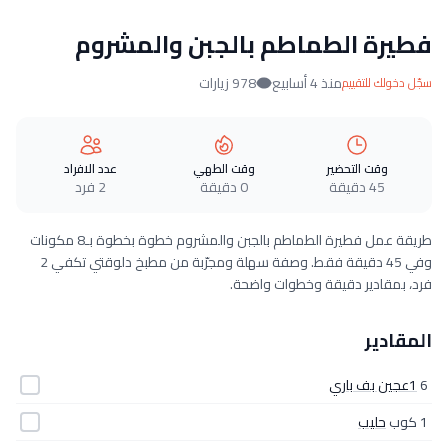
فطيرة الطماطم بالجبن والمشروم
منذ 4 أسابيع
978 زيارات
سجّل دخولك للتقييم
وقت التحضير
وقت الطهي
عدد الافراد
45 دقيقة
0 دقيقة
2 فرد
طريقة عمل فطيرة الطماطم بالجبن والمشروم خطوة بخطوة بـ8 مكونات
وفي 45 دقيقة فقط. وصفة سهلة ومجرّبة من مطبخ دلوقتي تكفي 2
فرد، بمقادير دقيقة وخطوات واضحة.
المقادير
6
1عجين بف باري
1 كوب
حليب