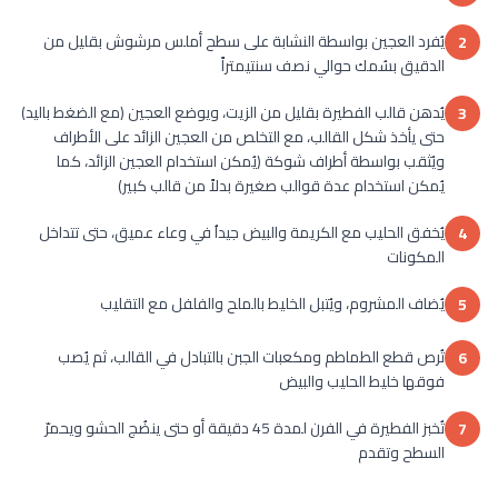
يُفرد العجين بواسطة النشابة على سطح أملس مرشوش بقليل من
2
الدقيق بسُمك حوالي نصف سنتيمتراً
يُدهن قالب الفطيرة بقليل من الزيت، ويوضع العجين (مع الضغط باليد)
3
حتى يأخذ شكل القالب، مع التخلص من العجين الزائد على الأطراف
ويُثقب بواسطة أطراف شوكة (يُمكن استخدام العجين الزائد، كما
يُمكن استخدام عدة قوالب صغيرة بدلاً من قالب كبير)
يُخفق الحليب مع الكريمة والبيض جيداُ في وعاء عميق، حتى تتداخل
4
المكونات
يُضاف المشروم، ويُتبل الخليط بالملح والفلفل مع التقليب
5
تُرص قطع الطماطم ومكعبات الجبن بالتبادل في القالب، ثم يُصب
6
فوقها خليط الحليب والبيض
تُخبز الفطيرة في الفرن لمدة 45 دقيقة أو حتى ينضُج الحشو ويحمرّ
7
السطح وتقدم