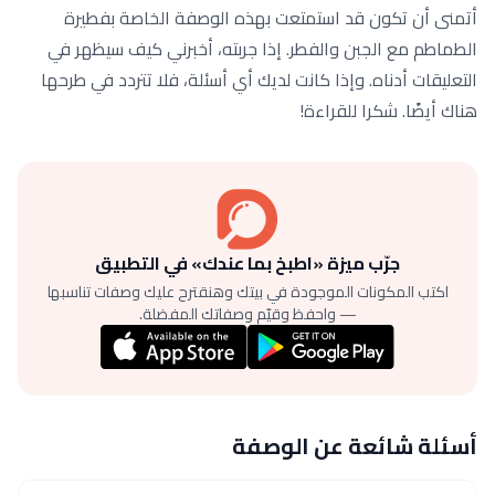
أتمنى أن تكون قد استمتعت بهذه الوصفة الخاصة بفطيرة
الطماطم مع الجبن والفطر. إذا جربته، أخبرني كيف سيظهر في
التعليقات أدناه. وإذا كانت لديك أي أسئلة، فلا تتردد في طرحها
هناك أيضًا. شكرا للقراءة!
جرّب ميزة «اطبخ بما عندك» في التطبيق
اكتب المكونات الموجودة في بيتك وهنقترح عليك وصفات تناسبها
— واحفظ وقيّم وصفاتك المفضلة.
أسئلة شائعة عن الوصفة