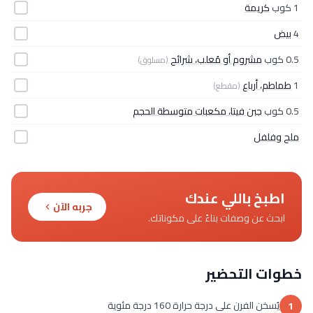
1 كوب
كريمة
4
بيض
0.5 كوب
مشروم أو مُعلب، شرائح
(مسلوق)
1
طماطم، أرباع
(مقطع)
0.5 كوب
جبن فيتا، مكعبات متوسطة الحجم
ملح وفلفل
اطبخ باللي عندك
جربه الآن
ابحث عن وصفات بناءً على مكوناتك.
خطوات التحضير
يُسخن الفرن على درجة حرارة 160 درجة مئوية
1