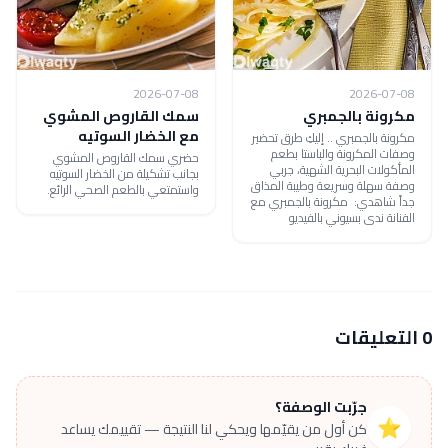
2026-07-08
2026-07-08
مكرونة بالجمبري
سمك القاروص المشوي
مع الخضار السوتيه
مكرونة بالجمبري .. إليكِ طرق تحضير
وصفات المكرونة والباستا بطعم
حضري سمك القاروص المشوي
المأكولات البحرية الشهية، جربي
بجانب تشكيلة من الخضار السوتيه
وصفة سهلة وسريعة وطيبة المذاق
واستمتعي بالطعم الصحي الرائع.
جداً شاهدي: مكرونة بالجمبري مع
الفنانة ندى بسيوني بالفيديو
0 التعليقات
جرّبت الوصفة؟
⭐
كن أول من يقيّمها ويحكي لنا النتيجة — تقييمك يساعد