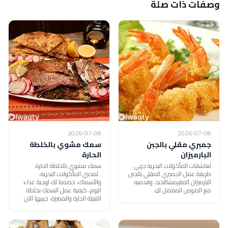
وصفات ذات صلة
2026-07-08
2026-07-08
جمبري مقلي بالجبن
سمك مشوي بالخلطة
البارميزان
الحارة
لعاشقات المأكولات البحرية جربي
سمك مشوي بالخلطة الحارة
طريقة عمل الجمبري المقلي بالجبن
..لمحبي المأكولات البحرية،
البارميزان المقرمشاللذيذ، وقدميه
والأسماك، خصصنا لك لوجبة غداء
مع الصوص المفضل لكِ.
اليوم، كيفية عمل السمك بخلطة
التتبيلة الحارة والمميزة، جربيها الآن