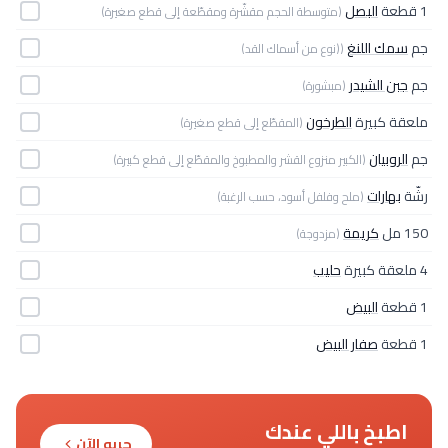
1 قطعة
البصل
(متوسطة الحجم مقشّرة ومقطّعة إلى قطع صغيرة)
جم
سمك اللنغ
((نوع من أسماك القد)
جم
جبن الشيدر
(مبشورة)
ملعقة كبيرة
الطرخون
(المقطّع إلى قطع صغيرة)
جم
الروبيان
(الكبير منزوع القشر والمطبوخ والمقطّع إلى قطع كبيرة)
رشّة
بهارات
(ملح وفلفل أسود، حسب الرغبة)
150 مل
كريمة
(مزدوجة)
4 ملعقة كبيرة
حليب
1 قطعة
البيض
1 قطعة
صفار البيض
اطبخ باللي عندك
جربه الآن