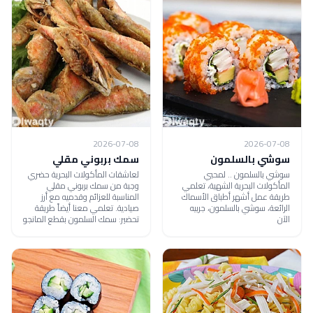
2026-07-08
2026-07-08
سوشي بالسلمون
سمك بربوني مقلي
سوشي بالسلمون .. لمحبي
لعاشقات المأكولات البحرية حضري
المأكولات البحرية الشهية، تعلمي
وجبة من سمك بربوني مقلي
طريقة عمل أشهر أطباق الأسماك
المناسبة للعزائم وقدميه مع أرز
الرائعة، سوشي بالسلمون، جربيه
صيادية. تعلمي معنا أيضاً طريقة
الآن
تحضير: سمك السلمون بقطع المانجو