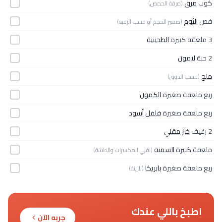
كوب
مرق
(مرقة الحمص)
فص
الثوم
(صغير الحجم أو حسب الرغبة)
3 ملعقة كبيرة
الطحينية
2 حبة
ليمون
ملح
(حسب الذوق)
ربع ملعقة صغيرة
الكمون
ربع ملعقة صغيرة
فلفل أسود
2 رغيف
خبز مقلي
ملعقة كبيرة
السمنة
(لقلي المكسرات والطشة)
ربع ملعقة صغيرة
بابريكا
(للزينة)
اطبخ باللي عندك
جربه الآن