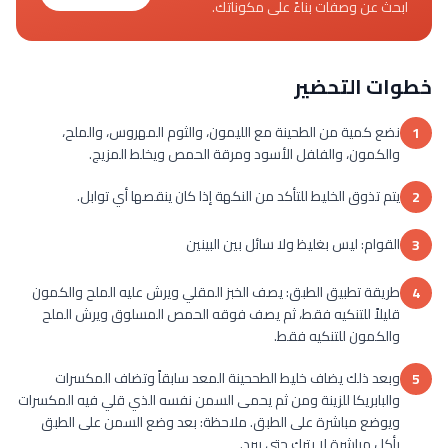
ابحث عن وصفات بناءً على مكوناتك.
خطوات التحضير
نضع كمية من الطحينة مع الليمون، والثوم المهروس، والملح،
1
والكمون، والفلفل الأسود ومرقة الحمص ويخلط المزيج.
يتم تذوق الخليط للتأكد من النكهة إذا كان ينقصها أي توابل.
2
القوام: ليس بغليظ ولا سائل بين البينين
3
طريقة تطبيق الطبق: يصف الخبز المقلي ويرش عليه الملح والكمون
4
قليلاً للتنكيه فقط، ثم يصف فوقه الحمص المسلوق ويرش الملح
والكمون للتنكيه فقط.
وبعد ذلك يضاف خليط الطححينة المعد سابقاً وتضاف المكسرات
5
والبابريكا للزينة ومن ثم يحمى السمن نفسه الذي قلي فيه المكسرات
ويوضع مباشرة على الطبق. ملاحظة: بعد وضع السمن على الطبق
يأكل مباشرة لا يترك حتى يبرد.