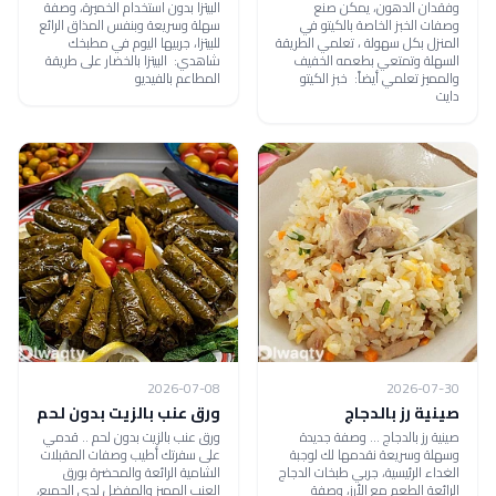
وفقدان الدهون، يمكن صنع
البيتزا بدون استخدام الخميرة، وصفة
وصفات الخبز الخاصة بالكيتو في
سهلة وسريعة وبنفس المذاق الرائع
المنزل بكل سهولة ، تعلمي الطريقة
للبيتزا، جربيها اليوم في مطبخك
السهلة وتمتعي بطعمه الخفيف
شاهدي: البيتزا بالخضار على طريقة
والمميز تعلمي أيضاً: خبز الكيتو
المطاعم بالفيديو
دايت
2026-07-08
2026-07-30
صينية رز بالدجاج
ورق عنب بالزيت بدون لحم
صينية رز بالدجاج ... وصفة جديدة
ورق عنب بالزيت بدون لحم .. قدمي
وسهلة وسريعة نقدمها لك لوجبة
على سفرتك أطيب وصفات المقبلات
الغداء الرئيسية، جربي طبخات الدجاج
الشامية الرائعة والمحضرة بورق
الرائعة الطعم مع الأرز، وصفة
العنب المميز والمفضل لدى الجميع،