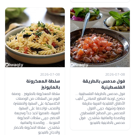
2026-07-08
2026-07-08
فول مدمس بالطريقة
سلطة المعكرونة
الفلسطينية
بالمايونيز
فول مدمس بالطريقة الفلسطينية ...
سلطة المعكرونة بالمايونيز .. وصفة
حضري لوجبة الفطور الصباحي أطيب
اليوم من السلطات من الوصفات
الأطباق التقليدية العربية بطريقة
الكلاسيكية على السفرة والمنتشرة
مميزة وشهية، جربي الفول
والمحبب تواجدها على السفرة
المدمس من المطبخ الفلسطيني
العربية، طعمها لذيذ جداً وسريعة
وبالصحة والعافية شاهدي: فول
التحضير، جربي سلطات المكرونة
مدمس بالطحينية بالفيديو
المنوعة ... وبالصحة والعافية
شاهدي: سلطة المكرونة بالخضار
والدجاج بالفيديو