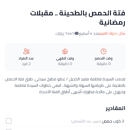
فتة الحمص بالطحينة .. مقبلات
رمضانية
منذ 4 أسابيع
1441 زيارات
سجّل دخولك للتقييم
وقت التحضير
وقت الطهي
عدد الافراد
0 دقيقة
0 دقيقة
2 فرد
قدمت السيدة فاطمة مفيد الكحيل / عضو مطبخ سيدتي، طبق فتة الحمص
بالطحينة على طريقتها السهلة والشهية.. اتبعي خطوات السيدة فاطمة
وجهزي على مائدة فطورك أشهى أطباق الفتة اللذيذة
المقادير
2 كوب
حمص
(حسب عدد الأشخاص)