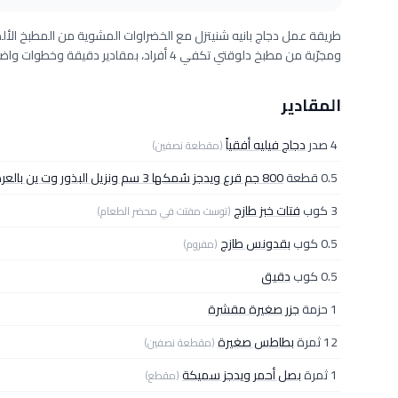
ومجرّبة من مطبخ دلوقتي تكفي 4 أفراد، بمقادير دقيقة وخطوات واضحة.
المقادير
4 صدر
دجاج فيليه أفقياً
(مقطعة نصفين)
0.5 قطعة
800 جم قرع ويدجز سُمكها 3 سم ونزيل البذور وت ين بالعرض
3 كوب
فتات خبز طازج
(توست مفتت في محضر الطعام)
0.5 كوب
بقدونس طازج
(مفروم)
0.5 كوب
دقيق
1 حزمة
جزر صغيرة مقشرة
12 ثمرة
بطاطس صغيرة
(مقطعة نصفين)
1 ثمرة
بصل أحمر ويدجز سميكة
(مقطع)