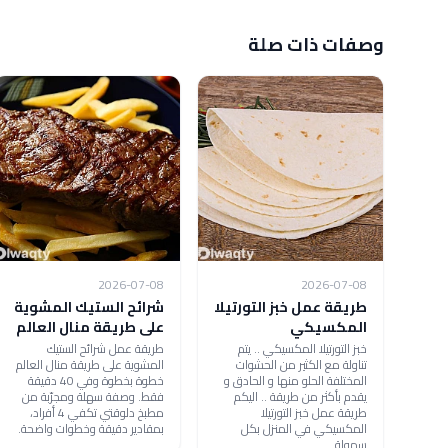
وصفات ذات صلة
2026-07-08
2026-07-08
طريقة عمل خبز التورتيلا
شرائح الستيك المشوية
المكسيكي
على طريقة منال العالم
خبز التورتيلا المكسيكي .. يتم
طريقة عمل شرائح الستيك
تناولة مع الكثير من الحشوات
المشوية على طريقة منال العالم
المختلفة الحلو منها و الحادق و
خطوة بخطوة وفي 40 دقيقة
يقدم بأكثر من طريقة .. اليكم
فقط. وصفة سهلة ومجرّبة من
طريقة عمل خبز التورتيلا
مطبخ دلوقتي تكفي 4 أفراد،
المكسيكي في المنزل بكل
بمقادير دقيقة وخطوات واضحة.
سهولة