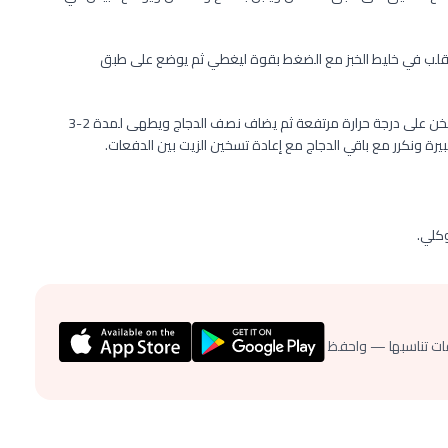
يقلب في خليط الخبز مع الضغط بقوة ليغطي ثم يوضع على طبق
يضاف ما يكفي من الزيت لطاسة كبيرة ليصل إرتفاعه 1 سم ويسخن على درجة حرارة مرتفعة ثم يضاف نصف الدجاج ويطهى لمدة 2-3
رة ونكرر مع باقي الدجاج مع إعادة تسخين الزيت بين الدفعات.
وكلي.
ات تناسبها — واحفظ