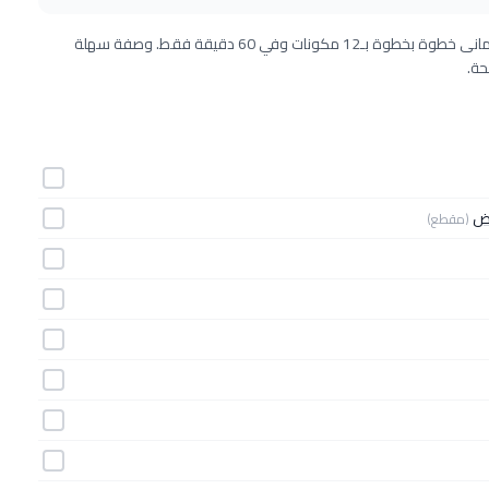
طريقة عمل دجاج بانيه شنيتزل مع الخضراوات المشوية من المطبخ الألمانى خطوة بخطوة بـ12 مكونات وفي 60 دقيقة فقط. وصفة سهلة
(مقطع)