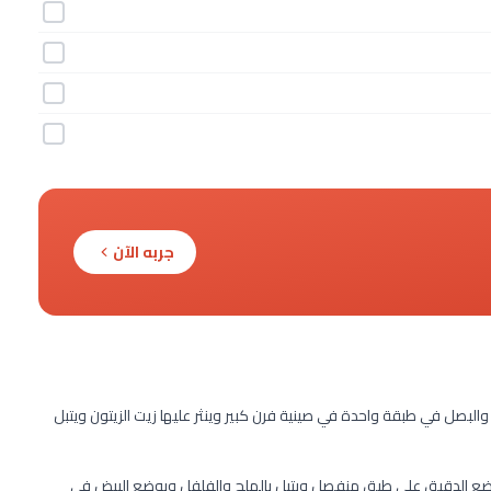
جربه الآن
اطس والجزر والبصل في طبقة واحدة في صينية فرن كبير وينثر عليها زيت الزيتون ويتبل
ويضع الدقيق على طبق منفصل ويتبل بالملح والفلفل ويوضع البيض في