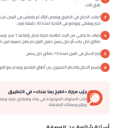
طبق ثالث.
?يقلب الدجاج في الدقيق وينفض الزائد ثم يغطس في البيض ثم 
3
كبير ويغطى ويوضع في الثلاجة لمدة 30 دقيقة ليبرد.
4
دقائق لكل جانب أو حتى يصبح ذهبي اللون ثم ينقل لصينية فرن كبي
يُخبز الدجاج في الفرن لمدة 10 دقائق حتى ينضج .
5
يقسم الدجاج والخضار المشوي بين أطباق التقديم ويقدم مع البر
6
جرّب ميزة «اطبخ بما عندك» في التطبيق
اكتب المكونات الموجودة في بيتك وهنقترح عليك وصف
وقيّم وصفاتك المفضلة.
أسئلة شائعة عن الوصفة