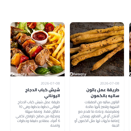
2026-07-08
2026-07-08
طريقة عمل باتون
شيش كباب الدجاج
ساليه بالكمون
اليوناني
الباتون ساليه من المقبلات
طريقة عمل شيش كباب الدجاج
الشهية وتتميز بأنها مالحة
اليوناني خطوة بخطوة وفي 10
ومقرمشة، وعادة ما تقدم مع
دقائق فقط. وصفة سهلة
الشاي أو في الفطور، ويمكن
ومجرّبة من مطبخ دلوقتي تكفي
إضافة نكهات لها مثل الكمون أو
6 أفراد، بمقادير دقيقة وخطوات
الجبنة
واضحة.