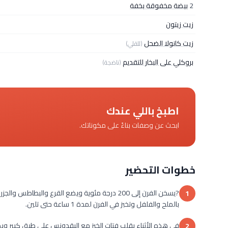
2
بيضة مخفوقة بخفة
زيت زيتون
زيت كانولا الضحل
(للقلي)
بروكلي على البخار للتقديم
(ناضجة)
اطبخ باللي عندك
ابحث عن وصفات بناءً على مكوناتك.
خطوات التحضير
?يسخن الفرن إلى 200 درجة مئوية ويضع القرع والبط
1
بالملح والفلفل وتخبز في الفرن لمدة 1 ساعة حتى تلين.
في هذه الأثناء يقلب فتات الخبز مع البقدونس على طبق كبير 
2