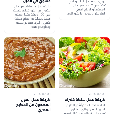
مشوي في الفرن
جربي طريقة عمل أرز الريزو الذي
تستطيعين تقديمه مع دجاج
طريقة عمل طريقة تحضير دجاج
البروستيد أو الدجاج المقلي
مشوي في الفرن خطوة بخطوة
المقرمش وصوص الباربكيو اللذيذ.
وفي 100 دقيقة فقط. وصفة
سهلة ومجرّبة من مطبخ دلوقتي
تكفي 4 أفراد، بمقادير دقيقة
وخطوات واضحة.
2026-07-08
2026-07-08
طريقة عمل سلطة خضراء
طريقة عمل الفول
المطحون من المطبخ
السلطة الخضراء من أشهر الأطباق
الجانبية الصحية و التي نستطيع
المصري
تقديمها بجانب العديد من الأطعمة