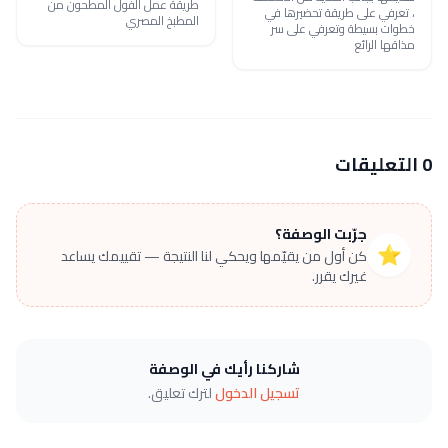
طريقة عمل الفول المطحون من
، تعرفي على طريقة تحضيرها في
المطبخ المصري
خطوات بسيطة وتعرفي على سر
مذاقها الرائع
0 التعليقات
جرّبت الوصفة؟
⭐
كن أول من يقيّمها ويحكي لنا النتيجة — تقييمك يساعد
غيرك يقرر.
شاركنا رأيك في الوصفة
تسجيل الدخول
لترك تعليق.