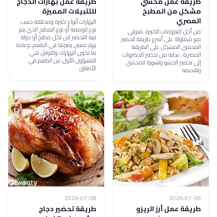
طريقة عمل محشي
طريقة عمل بهارات الدجاج
مشكل من المطبخ
للتتبيلات المميزة
المصري
البهارات أنواع كثيرة ومختلفة حسب
نوع الوصفة أو نوع المطبخ الذي يتم
من أجل العزومات الكبيرة ،تعرفي
فيه التحضير لان لكل مطبخ أو دولة
مع شملولة على أسرع طريقة لتحضير
بهار معين يميزها في الطعم، وعادة
المحشي المشكل على الطريقة
ما تكون البهارات والتوابل هي
المصرية ، بداية من تحضير الخضروات
المسؤول الأول عن الطعم في
إلى تحضير الحشو وتسوية المحشي
الأطباق
وتقديمه
2026-07-08
2026-07-08
طريقة عمل أرز الريزو
طريقة تحضير دجاج