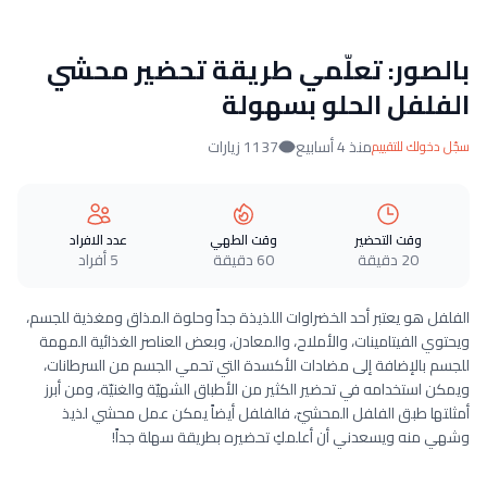
بالصور: تعلّمي طريقة تحضير محشي
الفلفل الحلو بسهولة
منذ 4 أسابيع
1137 زيارات
سجّل دخولك للتقييم
وقت التحضير
وقت الطهي
عدد الافراد
20 دقيقة
60 دقيقة
5 أفراد
الفلفل هو يعتبر أحد الخضراوات اللذيذة جداً وحلوة المذاق ومغذية للجسم،
ويحتوي الفيتامينات، والأملاح، والمعادن، وبعض العناصر الغذائية المهمة
للجسم بالإضافة إلى مضادات الأكسدة التي تحمي الجسم من السرطانات،
ويمكن استخدامه في تحضير الكثير من الأطباق الشهيّة والغنيّة، ومن أبرز
أمثلتها طبق الفلفل المحشيّ، فالفلفل أيضاً يمكن عمل محشي لذيذ
وشهي منه ويسعدني أن أعلمكِ تحضيره بطريقة سهلة جداً!