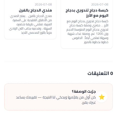
2026-07-08
2026-07-08
كبسة دجاج تندوري بدجاج
مندي الدجاج بالفرن
اليوم مع الأرز
مندي الدجاج بالفرن .. يعتبر المندي
من الأطباق التقليدية على السفرة
كبسة دجاج تندوري بدجاج اليوم مع
العربية، تعلمي طريقة تحضيره
الأرز ... حضري وصفة كبسة دجاج
السهلة ، وقدميه بجانب اللبن الزبادي
تندروي بدجاج اليوم المتوسط الحجم
مزيناً باللوز المحمص اللذيذ
وزن 1200 غم، وصفة غداء شهية
وسهلة تعلمي أيضاً: الدقوس
خطوة بخطوة بالصور
0 التعليقات
جرّبت الوصفة؟
⭐
كن أول من يقيّمها ويحكي لنا النتيجة — تقييمك يساعد
غيرك يقرر.