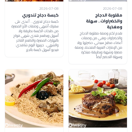
2026-07-08
2026-07-08
مقلوبة الدجاج
كبسة دجاج تندوري
والخضراوات.. سهلة
كبسة دجاج تندوري .. أعدي على
سفرتك أشهى وصفات الأرز المميزة
ومغذية
من طبخات الكبسة بطريقة ولا
نقدم لكم وصفة مقلوبة الدجاج
أسهل وبطعم هندي شهي فواح
والخضراوات وهي من وصفات
بالبهارات المميزة والطعم الفاخر
أعضاء مطبخ سيدتي، حضرتها رولا
والشهي.. جربيها اليوم شاهدي:
من الإمارات العربية المتحدة، وصفة
فيديو أسهل كبسة بالجزر
مميزة وشهية وبطريقة مبتكرة
وسهلة التحضير أيضاً