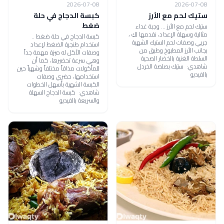
2026-07-08
2026-07-08
ستيك لحم مع الأرز
كبسة الدجاج في حلة
ضغط
ستيك لحم مع الأرز ... وجبة غداء
مثالية وسهلة الإعداد، نقدمها لكِ ،
كبسة الدجاج في حلة ضغط ..
جربي وصفات لحم الستيك الشهية
استخدام طنجرة الضغط لإعداد
بجانب الأرز المطبوخ وطبق من
وصفات الأكل له ميزة مهمة جداً
السلطة الغنية بالخضار الصحية
وهي سرعة تحضيرها، كما أن
شاهدي: ستيك بصلصة الخردل
للمأكولات مذاقاً مختلفاً وشهياً حين
بالفيديو
استخدامها، حضري وصفات
الكبسة الشهية بأسهل الخطوات
شاهدي: كبسة الدجاج السهلة
والسريعة بالفيديو