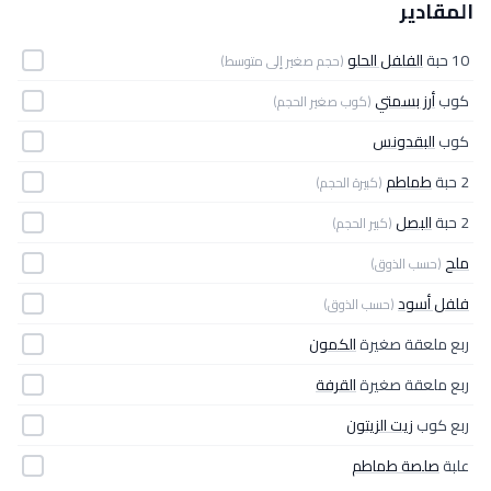
المقادير
10 حبة
الفلفل الحلو
(حجم صغير إلى متوسط)
كوب
أرز بسمتي
(كوب صغير الحجم)
كوب
البقدونس
2 حبة
طماطم
(كبيرة الحجم)
2 حبة
البصل
(كبير الحجم)
ملح
(حسب الذوق)
فلفل أسود
(حسب الذوق)
ربع ملعقة صغيرة
الكمون
ربع ملعقة صغيرة
القرفة
ربع كوب
زيت الزيتون
علبة
صلصة طماطم