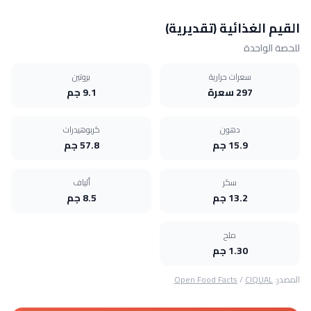
القيم الغذائية (تقديرية)
للحصة الواحدة
سعرات حرارية
بروتين
297 سعرة
9.1 جم
دهون
كربوهيدرات
15.9 جم
57.8 جم
سكر
ألياف
13.2 جم
8.5 جم
ملح
1.30 جم
المصدر:
CIQUAL
/
Open Food Facts