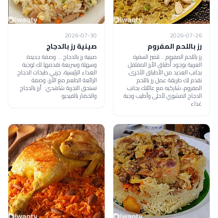
2026-07-30
2026-07-26
رز باللحم المفروم
صينية رز بالدجاج
رز باللحم المفروم .. تتميز السفرة
صينية رز بالدجاج ... وصفة جديدة
العربية بوجود أطباق الأرز المفلفل
وسهلة وسريعة نقدمها لك لوجبة
بجانب العديد من الأطباق الأخرى،
الغداء الرئيسية، جربي طبخات الدجاج
نقدم لك طريقة عمل رز باللحم
الرائعة الطعم مع الأرز، وصفة
المفروم، شاركيه مع عائلتك بجانب
تستحق التجربة شاهدي: أرز بالدجاج
الدجاج المشوي لأحلى وأطيب وجبة
والخضار بالفيديو
غداء