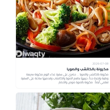
2026-07-08
مكرونة بالكاتشب والصويا
مكرونة بالكاتشب والصويا ... حضري على سفرة غداء اليوم مكرونة سريعة
وطيبة ولذيذة جداً، جربيها بطعم الصويا والكاتشاب وقدميها ساخنة على السفرة
تعلمي أيضاً: مكرونة بالصويا صوص والخضار