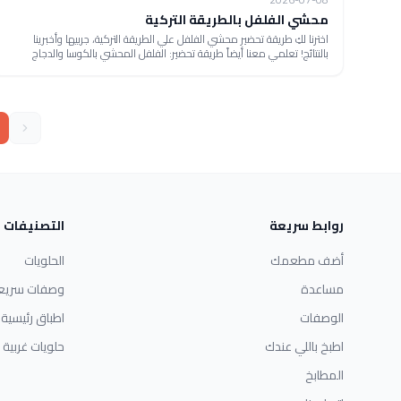
محشي الفلفل بالطريقة التركية
اخترنا لكِ طريقة تحضير محشي الفلفل علي الطريقة التركية، جربيها وأخبرينا
بالنتائج! تعلمي معنا أيضاً طريقة تحضير: الفلفل المحشي بالكوسا والدجاج
روابط سريعة
التصنيفات
أضف مطعمك
الحلويات
مساعدة
وصفات سريع
الوصفات
اطباق رئيسية
اطبخ باللي عندك
حلويات غربية
المطابخ