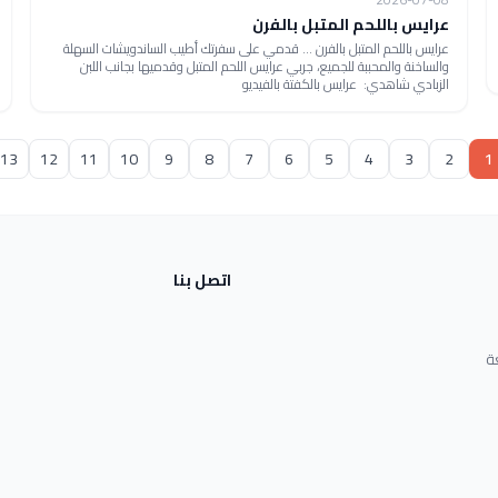
عرايس باللحم المتبل بالفرن
عرايس باللحم المتبل بالفرن ... قدمي على سفرتك أطيب الساندويشات السهلة
والساخنة والمحببة للجميع، جربي عرايس اللحم المتبل وقدميها بجانب اللبن
الزبادي شاهدي: عرايس بالكفتة بالفيديو
13
12
11
10
9
8
7
6
5
4
3
2
1
اتصل بنا
ة