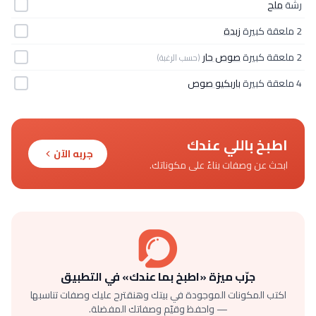
رشة
ملح
2 ملعقة كبيرة
زبدة
2 ملعقة كبيرة
صوص حار
(حسب الرغبة)
4 ملعقة كبيرة
باربكيو صوص
اطبخ باللي عندك
جربه الآن
ابحث عن وصفات بناءً على مكوناتك.
جرّب ميزة «اطبخ بما عندك» في التطبيق
اكتب المكونات الموجودة في بيتك وهنقترح عليك وصفات تناسبها
— واحفظ وقيّم وصفاتك المفضلة.