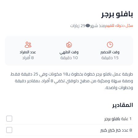
بافلو برجر
منذ شهر
29 زيارات
سجّل دخولك للتقييم
وقت التحضير
وقت الطهي
عدد الافراد
15 دقيقة
10 دقيقة
8 أفراد
طريقة عمل بافلو برجر خطوة بخطوة بـ18 مكونات وفي 25 دقيقة فقط.
وصفة سهلة ومجرّبة من مطبخ دلوقتي تكفي 8 أفراد، بمقادير دقيقة
وخطوات واضحة.
المقادير
1 علبة
بافلو برجر
8 عدد
خبز كيزر كبير