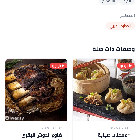
#فيفا
#المطبخ
المطبخ
المطبخ الغربي
وصفات ذات صلة
فيديو
فيديو
2026-07-08
2026-07-08
“معجنات صينية
ضلوع الدوش البقري