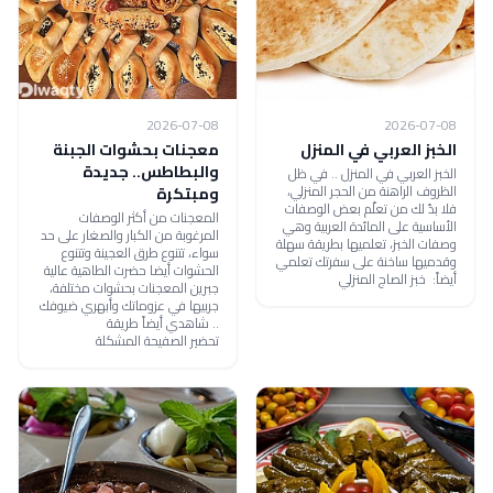
2026-07-08
2026-07-08
الخبز العربي في المنزل
معجنات بحشوات الجبنة
والبطاطس.. جديدة
الخبز العربي في المنزل .. في ظل
الظروف الراهنة من الحجر المنزلي،
ومبتكرة
فلا بدّ لك من تعلّم بعض الوصفات
المعجنات من أكثر الوصفات
الأساسية على المائدة العربية وهي
المرغوبة من الكبار والصغار على حد
وصفات الخبز، تعلميها بطريقة سهلة
سواء، تتنوع طرق العجينة وتتنوع
وقدميها ساخنة على سفرتك تعلمي
الحشوات أيضا حضرت الطاهية عالية
أيضاً: خبز الصاج المنزلي
جبرين المعجنات بحشوات مختلفة،
جربيها في عزوماتك وأبهري ضيوفك
.. شاهدي أيضاً طريقة
تحضير الصفيحة المشكلة