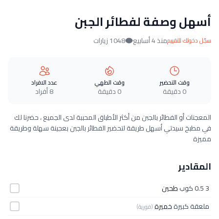
أسهل وصفة لفطائر الجبن
منذ 4 أسابيع
1048 زيارات
سجّل دخولك للتقييم
وقت التحضير
وقت الطهي
عدد الافراد
0 دقيقة
0 دقيقة
8 أفراد
المعجنات أو الفطائر بالجبن من أكثر الأطباق المحببة لدى الجميع ، حضرنا لك
في مطبخ سيدتي أسهل طريقة لتحضير الفطائر بالجبن بعجينة سهلة وطريقة
مميزة
المقادير
3 0.5 كوب
طحين
ملعقة كبيرة
خميرة
(فورية)