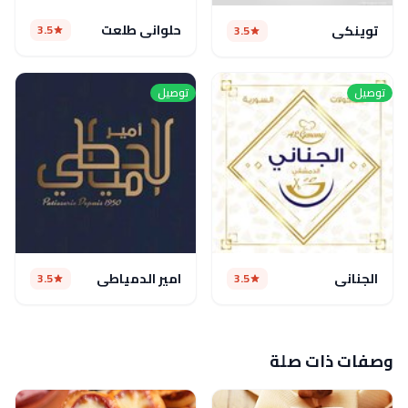
حلواني طلعت
3.5
توينكي
3.5
توصيل
توصيل
الجناني
امير الدمياطي
3.5
3.5
وصفات ذات صلة