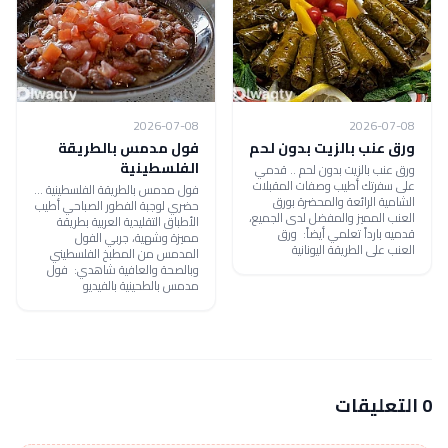
2026-07-08
2026-07-08
ورق عنب بالزيت بدون لحم
فول مدمس بالطريقة
الفلسطينية
ورق عنب بالزيت بدون لحم .. قدمي
على سفرتك أطيب وصفات المقبلات
فول مدمس بالطريقة الفلسطينية ...
الشامية الرائعة والمحضرة بورق
حضري لوجبة الفطور الصباحي أطيب
العنب المميز والمفضل لدى الجميع،
الأطباق التقليدية العربية بطريقة
قدميه بارداً تعلمي أيضاً: ورق
مميزة وشهية، جربي الفول
العنب على الطريقة اليونانية
المدمس من المطبخ الفلسطيني
وبالصحة والعافية شاهدي: فول
مدمس بالطحينية بالفيديو
0 التعليقات