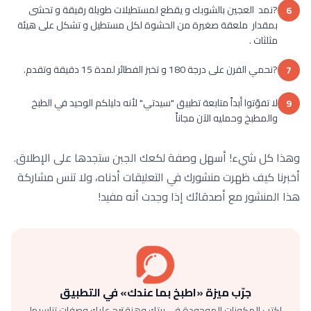
?نمد العجين بالشوبك و يقطع لمستطيلات طويلة رقيقة و تحشى
6
بمقدار ملعقة صغيرة من الحشوة لكل مستطيل و تشكل على هيئة
مثلثات .
?نحمي الفرن على درجة 180 و تخبز الفطائر لمدة 15 دقيقة وتقدم.
7
لا تفوّتوا أبداً متابعة تطبيق "سيدتي" لأنه دليلكم الوحيد في الطبخ
9
والمطبخ وحمليه الآن مجاناً
وهذا كل شيء! أسهل وصفة لكعك الجبن ستجدها على الإطلاق.
أخبرنا كيف ظهرت منشورك في التعليقات أدناه، ولا تنس مشاركة
هذا المنشور مع أصدقائك إذا وجدت أنه مفيد!
جرّب ميزة «اطبخ بما عندك» في التطبيق
اكتب المكونات الموجودة في بيتك وهنقترح عليك وصفات تناسبها