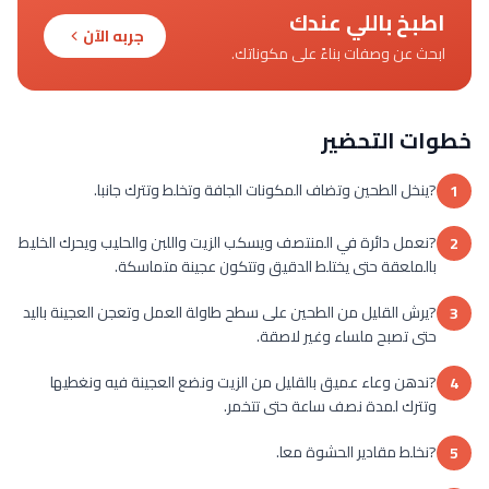
اطبخ باللي عندك
جربه الآن
ابحث عن وصفات بناءً على مكوناتك.
خطوات التحضير
?ينخل الطحين وتضاف المكونات الجافة وتخلط وتترك جانبا.
1
?نعمل دائرة في المنتصف ويسكب الزيت واللبن والحليب ويحرك الخليط
2
بالملعقة حتى يختلط الدقيق وتتكون عجينة متماسكة.
?يرش القليل من الطحين على سطح طاولة العمل وتعجن العجينة باليد
3
حتى تصبح ملساء وغير لاصقة.
?ندهن وعاء عميق بالقليل من الزيت ونضع العجينة فيه ونغطيها
4
وتترك لمدة نصف ساعة حتى تتخمر.
?نخلط مقادير الحشوة معا.
5