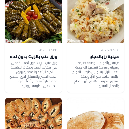
2026-07-08
2026-07-30
صينية رز بالدجاج
ورق عنب بالزيت بدون لحم
صينية رز بالدجاج ... وصفة جديدة
ورق عنب بالزيت بدون لحم .. قدمي
وسهلة وسريعة نقدمها لك لوجبة
على سفرتك أطيب وصفات المقبلات
الغداء الرئيسية، جربي طبخات الدجاج
الشامية الرائعة والمحضرة بورق
الرائعة الطعم مع الأرز، وصفة
العنب المميز والمفضل لدى الجميع،
تستحق التجربة شاهدي: أرز بالدجاج
قدميه بارداً تعلمي أيضاً: ورق
والخضار بالفيديو
العنب على الطريقة اليونانية