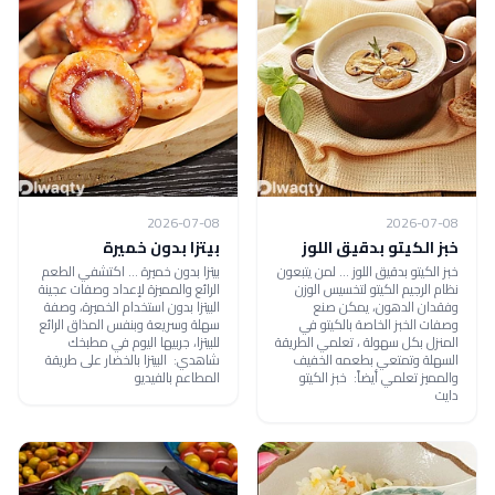
2026-07-08
2026-07-08
خبز الكيتو بدقيق اللوز
بيتزا بدون خميرة
خبز الكيتو بدقيق اللوز ... لمن يتبعون
بيتزا بدون خميرة ... اكتشفي الطعم
نظام الرجيم الكيتو لتخسيس الوزن
الرائع والمميزة لإعداد وصفات عجينة
وفقدان الدهون، يمكن صنع
البيتزا بدون استخدام الخميرة، وصفة
وصفات الخبز الخاصة بالكيتو في
سهلة وسريعة وبنفس المذاق الرائع
المنزل بكل سهولة ، تعلمي الطريقة
للبيتزا، جربيها اليوم في مطبخك
السهلة وتمتعي بطعمه الخفيف
شاهدي: البيتزا بالخضار على طريقة
والمميز تعلمي أيضاً: خبز الكيتو
المطاعم بالفيديو
دايت