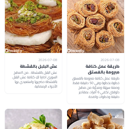
2026-07-08
2026-07-08
طريقة عمل كنافة
عش البلبل بالقشطة
مبرومة بالفستق
عش البلبل بالقشطة...من اامطبخ
السوري اخترنا لكِ كنافة عش البلبل
طريقة عمل كنافة مبرومة بالفستق
بالقشطة حضريها واستعيدي بها
خطوة بخطوة وفي 50 دقيقة فقط.
الأجواء الرمضانية.
وصفة سهلة ومجرّبة من مطبخ
دلوقتي تكفي 6 أفراد، بمقادير
دقيقة وخطوات واضحة.