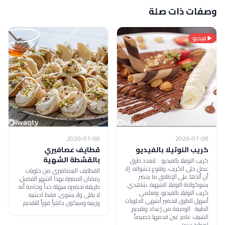
وصفات ذات صلة
فيديو
2026-07-08
2026-07-08
كريب النوتيلا بالفيديو
قطايف عصافيري
بالقشطة الشهية
كريب النوتيلا بالفيديو .. تتعدد طرق
عمل حلى الكريب، وتتنوع حشواته، إلا
القطايف العصافيري من حلويات
أن ألذها على الإطلاق ما يحضر
رمضان المميزة بهذا الشهر الفضيل،
بشوكولاتة النوتيلا الشهية، شاهدي
طريقة تحضيره سهلة جداً وخاصة أنه
كريب النوتيلا بالفيديو، وتعلمي
لا يقلى ولا يشوى، فقط احشيه
أسهل الطرق لتحضير أشهى الحلويات
وزينيه وسيكون جاهزاً فوراً للتقديم
الطيبة الوصفة من إعداد وتقديم
الشيف عامر غبن قدمها خصيصاً
لمطبخ سيدتي