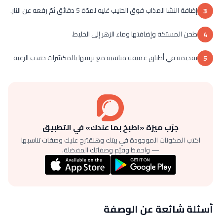
إضافة النشا المذاب فوق الحليب غليه لمدّة 5 دقائق ثمّ رفعه عن النار.
3
طحن المستكة وإضافتها وماء الزهر إلى الخليط.
4
تقديمه في أطباق عميقة مناسبة مع تزيينها بالمكسّرات حسب الرغبة
5
جرّب ميزة «اطبخ بما عندك» في التطبيق
اكتب المكونات الموجودة في بيتك وهنقترح عليك وصفات تناسبها
— واحفظ وقيّم وصفاتك المفضلة.
أسئلة شائعة عن الوصفة