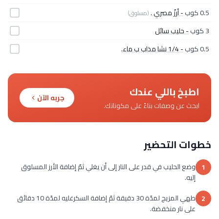
0.5 كوب
- أرزّ مصري .
(مسلوق)
3 كوب
- حليب سائل
0.5 كوب
- 1/4 نشا مذاب ب ماء.
اطبخ باللي عندك
جربه الآن
ابحث عن وصفات بناءً على مكوناتك.
خطوات التحضير
وضع الحليب في قدر على النار إلى أن يغلي ثمّ إضافة الأرز المسلوق
1
إليه.
طهي المزيج لمدّة 30 دقيقة ثمّ إضافة السكرغليه لمدّة 10 دقائق
2
على نار منخفضة.