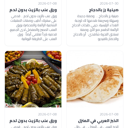
2026-07-08
2026-07-30
صينية رز بالدجاج
ورق عنب بالزيت بدون لحم
صينية رز بالدجاج ... وصفة جديدة
ورق عنب بالزيت بدون لحم .. قدمي
وسهلة وسريعة نقدمها لك لوجبة
على سفرتك أطيب وصفات المقبلات
الغداء الرئيسية، جربي طبخات الدجاج
الشامية الرائعة والمحضرة بورق
الرائعة الطعم مع الأرز، وصفة
العنب المميز والمفضل لدى الجميع،
تستحق التجربة شاهدي: أرز بالدجاج
قدميه بارداً تعلمي أيضاً: ورق
والخضار بالفيديو
العنب على الطريقة اليونانية
2026-07-08
2026-07-08
الخبز العربي في المنزل
ورق عنب بالزيت بدون لحم
الخبز العربي في المنزل .. في ظل
ورق عنب بالزيت بدون لحم .. قدمي