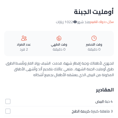
أومليت الجبنة
منذ شهر
1022 زيارات
سجّل دخولك للتقييم
وقت التحضير
وقت الطهي
عدد الافراد
0 دقيقة
0 دقيقة
2 فرد
لتجهزي لأطفالك وجبة إفطار شهية، قدمت الشيف رولا الفار وبأبسط الطرق،
طبق أومليت الجبنة الشهية.. متعي عائلتك بتقديم ألذ وأشهى الأطباق
المكونة من البيض الذي يعشقه الأطفال بجميع أشكاله
المقادير
4 حبة
البيض
3 ملعقة كبيرة
كريمة الطبخ