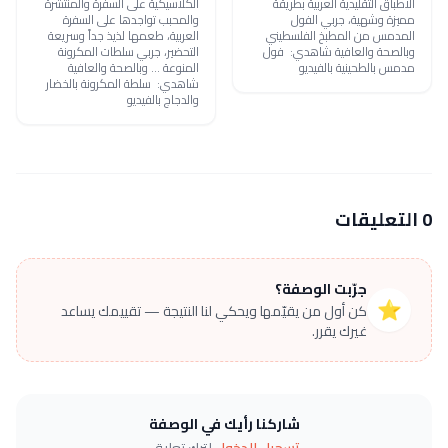
الأطباق التقليدية العربية بطريقة
الكلاسيكية على السفرة والمنتشرة
مميزة وشهية، جربي الفول
والمحبب تواجدها على السفرة
المدمس من المطبخ الفلسطيني
العربية، طعمها لذيذ جداً وسريعة
وبالصحة والعافية شاهدي: فول
التحضير، جربي سلطات المكرونة
مدمس بالطحينية بالفيديو
المنوعة ... وبالصحة والعافية
شاهدي: سلطة المكرونة بالخضار
والدجاج بالفيديو
0 التعليقات
جرّبت الوصفة؟
⭐
كن أول من يقيّمها ويحكي لنا النتيجة — تقييمك يساعد
غيرك يقرر.
شاركنا رأيك في الوصفة
تسجيل الدخول
لترك تعليق.