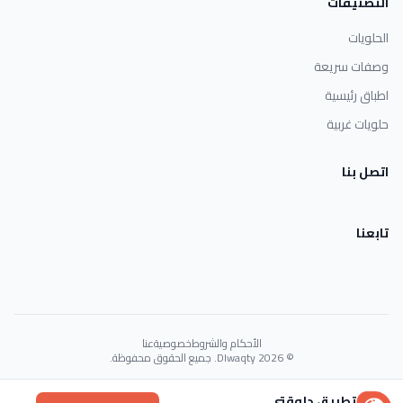
التصنيفات
الحلويات
وصفات سريعة
اطباق رئيسية
حلويات غربية
اتصل بنا
تابعنا
الأحكام والشروط
خصوصية
عنا
© 2026 Dlwaqty. جميع الحقوق محفوظة.
Powered by
GAIT
تطبيق دلوقتي