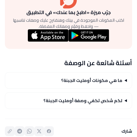
جرّب ميزة «اطبخ بما عندك» في التطبيق
اكتب المكونات الموجودة في بيتك وهنقترح عليك وصفات تناسبها
— واحفظ وقيّم وصفاتك المفضلة.
أسئلة شائعة عن الوصفة
ما هي مكونات أومليت الجبنة؟
لكم شخص تكفي وصفة أومليت الجبنة؟
شارك