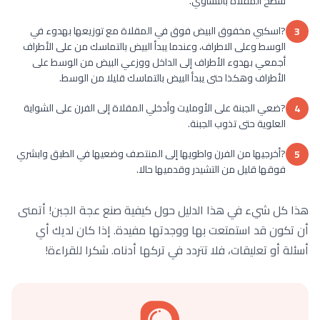
سطح المقلاة بالتساوي.
?اسكبي مخفوق البيض فوق في المقلاة مع توزيعها بهدوء في
3
الوسط وعلى الاطراف، وعندما يبدأ البيض بالتماسك من على الأطراف
أجمعي بهدوء الأطراف إلى الداخل ووزعي البيض من الوسط على
الأطراف وهكذا حتى يبدأ البيض بالتماسك قليلا من الوسط.
?ضعي الجبنة على الأومليت وأدخلي المقلاة إلى الفرن على الشواية
4
العلوية حتى تذوب الجبنة.
?أخرجيها من الفرن واطويها إلى المنتصف وضعيها في الطبق وابشري
5
فوقها قليل من التشيدر وقدميها حالا.
هذا كل شيء في هذا الدليل حول كيفية صنع عجة الجبن! أتمنى
أن تكون قد استمتعت بها ووجدتها مفيدة. إذا كان لديك أي
أسئلة أو تعليقات، فلا تتردد في تركها أدناه. شكرا للقراءة!