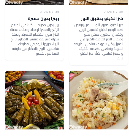
2026-07-08
2026-07-08
خبز الكيتو بدقيق اللوز
بيتزا بدون خميرة
خبز الكيتو بدقيق اللوز ... لمن يتبعون
بيتزا بدون خميرة ... اكتشفي الطعم
نظام الرجيم الكيتو لتخسيس الوزن
الرائع والمميزة لإعداد وصفات عجينة
وفقدان الدهون، يمكن صنع
البيتزا بدون استخدام الخميرة، وصفة
وصفات الخبز الخاصة بالكيتو في
سهلة وسريعة وبنفس المذاق الرائع
المنزل بكل سهولة ، تعلمي الطريقة
للبيتزا، جربيها اليوم في مطبخك
السهلة وتمتعي بطعمه الخفيف
شاهدي: البيتزا بالخضار على طريقة
والمميز تعلمي أيضاً: خبز الكيتو
المطاعم بالفيديو
دايت