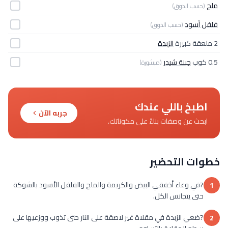
ملح
(حسب الذوق)
فلفل أسود
(حسب الذوق)
2 ملعقة كبيرة
الزبدة
0.5 كوب
جبنة شيدر
(مبشورة)
اطبخ باللي عندك
جربه الآن
ابحث عن وصفات بناءً على مكوناتك.
خطوات التحضير
?في وعاء أخفقي البيض والكريمة والملح والفلفل الأسود بالشوكة
1
حتى يتجانس الكل.
?ضعي الزبدة في مقلاة غير لاصقة على النار حتى تذوب ووزعيها على
2