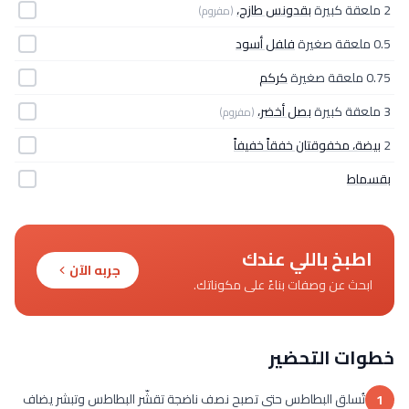
2 ملعقة كبيرة
بقدونس طازج،
(مفروم)
0.5 ملعقة صغيرة
فلفل أسود
0.75 ملعقة صغيرة
كركم
3 ملعقة كبيرة
بصل أخضر،
(مفروم)
2
بيضة، مخفوقتان خفقاً خفيفاً
بقسماط
اطبخ باللي عندك
جربه الآن
ابحث عن وصفات بناءً على مكوناتك.
خطوات التحضير
تُسلق البطاطس حتى تصبح نصف ناضجة تقشّر البطاطس وتبشر يضاف
1