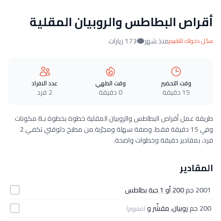
أقراص البطاطس والروبيان المقلية
منذ شهر
173 زيارات
سجّل دخولك للتقييم
وقت التحضير
وقت الطهي
عدد الافراد
15 دقيقة
0 دقيقة
2 فرد
طريقة عمل أقراص البطاطس والروبيان المقلية خطوة بخطوة بـ8 مكونات
وفي 15 دقيقة فقط. وصفة سهلة ومجرّبة من مطبخ دلوقتي تكفي 2
فرد، بمقادير دقيقة وخطوات واضحة.
المقادير
2001 جم
200 أو 1 حبة بطاطس
200 جم
روبيان، مقشّر و
(مفروم)