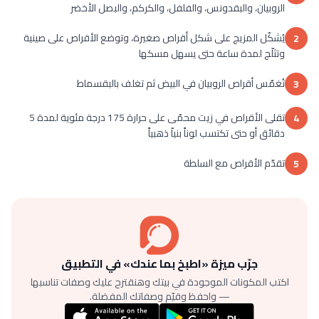
الروبيان، والبقدونس، والفلفل، والكركم، والبصل الأخضر
يُشكّل المزيج على شكل أقراص صغيرة، وتوضع الأقراص على صينية
2
وتثلّج لمدة ساعة حتى يسهل مسكها
تُغمّس أقراص الروبيان في البيض ثم تغلف بالبقسماط
3
تقلى الأقراص في زيت محمّى على حرارة 175 درجة مئوية لمدة 5
4
دقائق أو حتى تكتسب لوناً بنياّ ذهبياً
تقدّم الأقراص مع السلطة
5
جرّب ميزة «اطبخ بما عندك» في التطبيق
اكتب المكونات الموجودة في بيتك وهنقترح عليك وصفات تناسبها
— واحفظ وقيّم وصفاتك المفضلة.