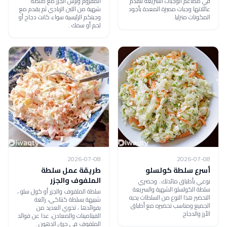
في مطاعم الوجبات السريعة لتقدم
المفروم وبرش الجزر مع صلصة
عائلاتها وجبات مميزة المعدة بأجود
شهية من اللبن الزبادي ثم يقدم مع
المكونات منزليا.
وجبتكم الرئيسية سواء كانت دجاج أو
لحم أو سمك .
2026-07-08
2026-07-08
أسرع سلطة كولسلو
طريقة عمل سلطة
الملفوف والجزر
نوعي بأطباق مائدتك.. وحضري
سلطة الكولسلو الشهية والسريعة
سلطة الملفوف والجزر أو كول سلو ،
التحضير هذا النوع من السلطات يحبه
شبيهة بسلطة كنتاكي، رائعة
الجميع ومناسب تحضيره مع أطباق
بفوائدها ، تحوي العديد من
الأرز والدجاج
الفيتامينات والمعادن، عدا عن فوائد
الملفوف في حرق الدهون .