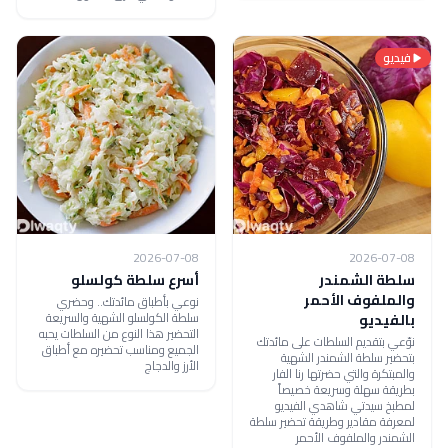
فيديو
2026-07-08
2026-07-08
سلطة الشمندر
أسرع سلطة كولسلو
والملفوف الأحمر
نوعي بأطباق مائدتك.. وحضري
سلطة الكولسلو الشهية والسريعة
بالفيديو
التحضير هذا النوع من السلطات يحبه
نوّعي بتقديم السلطات على مائدتك
الجميع ومناسب تحضيره مع أطباق
بتحضير سلطة الشمندر الشهية
الأرز والدجاج
والمبتكرة والتي حضرتها رنا الفار
بطريقة سهلة وسريعة خصيصاً
لمطبخ سيدتي شاهدي الفيديو
لمعرفة مقادير وطريقة تحضير سلطة
الشمندر والملفوف الأحمر