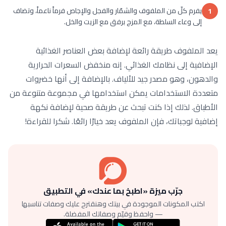
يفرم كلّ من الملفوف والشمّار والفجل والإجاص فرماً ناعماً، وتضاف
1
إلى وعاء السلطة، مع المزج برفق مع الزيت والخل.
يعد الملفوف طريقة رائعة لإضافة بعض العناصر الغذائية
الإضافية إلى نظامك الغذائي. إنه منخفض السعرات الحرارية
والدهون، وهو مصدر جيد للألياف. بالإضافة إلى أنها خضروات
متعددة الاستخدامات يمكن استخدامها في مجموعة متنوعة من
الأطباق. لذلك إذا كنت تبحث عن طريقة صحية لإضافة نكهة
إضافية لوجباتك، فإن الملفوف يعد خيارًا رائعًا. شكرا للقراءة!
جرّب ميزة «اطبخ بما عندك» في التطبيق
اكتب المكونات الموجودة في بيتك وهنقترح عليك وصفات تناسبها
— واحفظ وقيّم وصفاتك المفضلة.