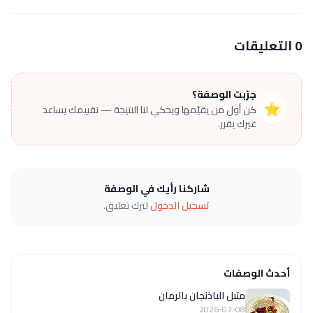
0 التعليقات
جرّبت الوصفة؟
⭐
كن أول من يقيّمها ويحكي لنا النتيجة — تقييمك يساعد
غيرك يقرر.
شاركنا رأيك في الوصفة
تسجيل الدخول
لترك تعليق.
أحدث الوصفات
متبل الباذنجان بالرمان
2026-07-08