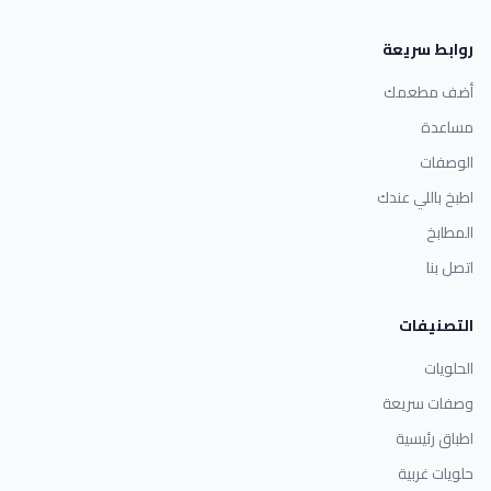
روابط سريعة
أضف مطعمك
مساعدة
الوصفات
اطبخ باللي عندك
المطابخ
اتصل بنا
التصنيفات
الحلويات
وصفات سريعة
اطباق رئيسية
حلويات غربية