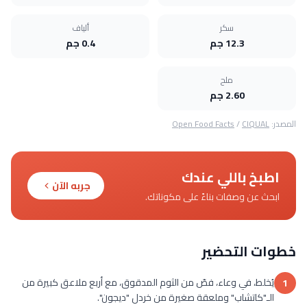
سكر
ألياف
12.3 جم
0.4 جم
ملح
2.60 جم
المصدر:
CIQUAL
/
Open Food Facts
اطبخ باللي عندك
جربه الآن
ابحث عن وصفات بناءً على مكوناتك.
خطوات التحضير
يُخلط، في وعاء، فصّ من الثوم المدقوق، مع أربع ملاعق كبيرة من
1
الـ"كاتشاب" وملعقة صغيرة من خردل "ديجون".