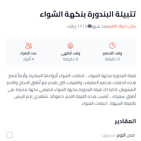
تتبيلة البندورة بنكهة الشواء
منذ شهر
1112 زيارات
سجّل دخولك للتقييم
وقت التحضير
وقت الطهي
عدد الافراد
0 دقيقة
0 دقيقة
4 أفراد
تتبيلة البندورة بنكهة الشواء .. لحفلات الشواء أجواءها الساحرة، وأيضاً تتميز
هذه الحفلات بتحضير المقبلات والتتبيلات التي تقدم مع أطباق الدجاج واللحم
المشويان، اخترنا لك تتبيلة البندورة بنكهة الشواء لتضيفي نكهة مميزة على
أطباق سفرتك .. تُناسب هذه التتبيلة اللحم، خصوصًا.. شاهدي لحم الريش
بالتتبيلة السهلة.. لحفلات الشواء
المقادير
فص
الثوم
(مدقوق)