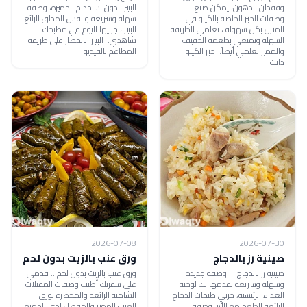
وفقدان الدهون، يمكن صنع
البيتزا بدون استخدام الخميرة، وصفة
وصفات الخبز الخاصة بالكيتو في
سهلة وسريعة وبنفس المذاق الرائع
المنزل بكل سهولة ، تعلمي الطريقة
للبيتزا، جربيها اليوم في مطبخك
السهلة وتمتعي بطعمه الخفيف
شاهدي: البيتزا بالخضار على طريقة
والمميز تعلمي أيضاً: خبز الكيتو
المطاعم بالفيديو
دايت
2026-07-08
2026-07-30
صينية رز بالدجاج
ورق عنب بالزيت بدون لحم
صينية رز بالدجاج ... وصفة جديدة
ورق عنب بالزيت بدون لحم .. قدمي
وسهلة وسريعة نقدمها لك لوجبة
على سفرتك أطيب وصفات المقبلات
الغداء الرئيسية، جربي طبخات الدجاج
الشامية الرائعة والمحضرة بورق
الرائعة الطعم مع الأرز، وصفة
العنب المميز والمفضل لدى الجميع،