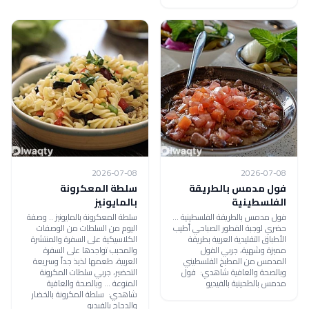
2026-07-08
2026-07-08
فول مدمس بالطريقة
سلطة المعكرونة
الفلسطينية
بالمايونيز
فول مدمس بالطريقة الفلسطينية ...
سلطة المعكرونة بالمايونيز .. وصفة
حضري لوجبة الفطور الصباحي أطيب
اليوم من السلطات من الوصفات
الأطباق التقليدية العربية بطريقة
الكلاسيكية على السفرة والمنتشرة
مميزة وشهية، جربي الفول
والمحبب تواجدها على السفرة
المدمس من المطبخ الفلسطيني
العربية، طعمها لذيذ جداً وسريعة
وبالصحة والعافية شاهدي: فول
التحضير، جربي سلطات المكرونة
مدمس بالطحينية بالفيديو
المنوعة ... وبالصحة والعافية
شاهدي: سلطة المكرونة بالخضار
والدجاج بالفيديو