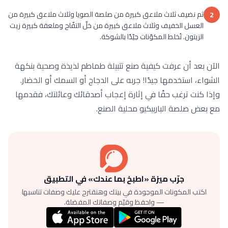
ثم نضيف ثلاث ملاعق كبيرة من صلصة الصويا وثلاث ملاعق كبيرة من
2
العسل الخفيف وثلاث ملاعق كبيرة من خلّ التفّاح وملعقة كبيرة زيت
الزيتون. تُخلط المكوّنات جيّدًا بالشوكة.
الآن بعد أن عرفت كيفية صنع تتبيلة طماطم لذيذة وصحية بنكهة
الشواء، استخدمها جيدًا! جربه على الدجاج أو السمك أو الخضار.
وإذا كنت ترغب حقًا في إثارة إعجاب أصدقائك وعائلتك، فقدمها
مع بعض صلصة الباربيكيو محلية الصنع.
جرّب ميزة «اطبخ بما عندك» في التطبيق
اكتب المكونات الموجودة في بيتك وهنقترح عليك وصفات تناسبها
— واحفظ وقيّم وصفاتك المفضلة.