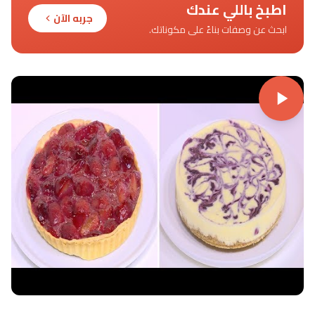
اطبخ باللي عندك
جربه الآن
ابحث عن وصفات بناءً على مكوناتك.