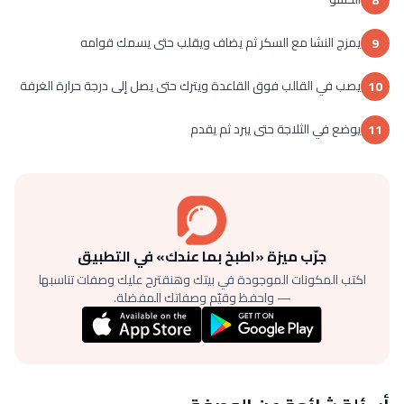
يمزج النشا مع السكر ثم يضاف ويقلب حتى يسمك قوامه
9
يصب في القالب فوق القاعدة ويترك حتى يصل إلى درجة حرارة الغرفة
10
يوضع في الثلاجة حتى يبرد ثم يقدم
11
جرّب ميزة «اطبخ بما عندك» في التطبيق
اكتب المكونات الموجودة في بيتك وهنقترح عليك وصفات تناسبها
— واحفظ وقيّم وصفاتك المفضلة.