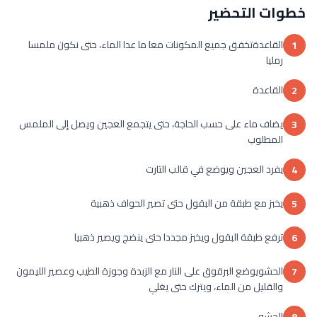
خطوات التحضير
القاعدةتخفق جميع المكونات معا ما عدا الماء، حتى نكون ملمسا
1
رمليا
القاعدة
2
يضاف ماء على حسب الحاجة، حتى يتجمع العجين ويصل إلى الملمس
3
المطلوب
يفرد العجين ويوضع في قالب التارت
4
يخبز مع طبقة من البقول حتى تصير الحواف ذهبية
5
ترفع طبقة البقول ويخبز مجددا حتى ينضج ويصير ذهبيا
6
الحشويوضع البرقوق على النار مع الزبدة وجوزة الطيب وعصير الليمون
7
والقليل من الماء، ويترك حتى يغلي
الحشو
8