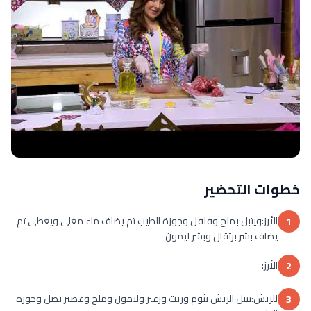
خطوات التحضير
الأرز:ويتبل بملح وفلفل وجوزة الطيب ثم يضاف ماء مغلي ويغطى ثم
1
يضاف بشر برتقال وبشر ليمون
الأرز:
2
للريش:تتبل الريش بثوم وزيت وزعتر وليمون وملح وعصير بصل وجوزة
3