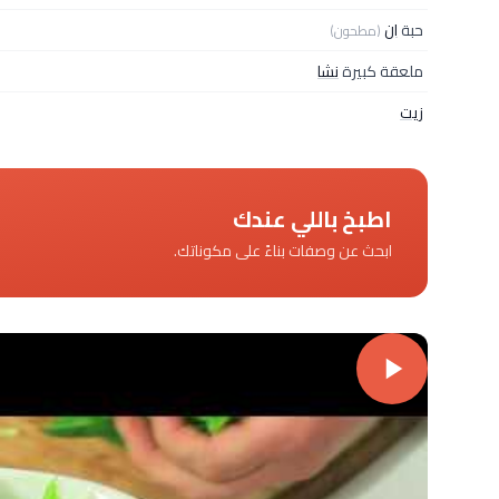
حبة
ان
(مطحون)
ملعقة كبيرة
نشا
زيت
اطبخ باللي عندك
ابحث عن وصفات بناءً على مكوناتك.