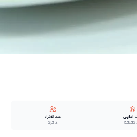
 الطهي
عدد الافراد
ة
2 فرد