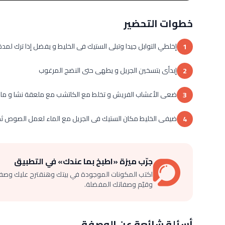
خطوات التحضير
إخلطي التوابل جيدا وتبلى الستيك فى الخليط و يفضل إذا ترك لمدة
1
إبدأى بتسخين الجريل و يطهى حتى النضج المرغوب
2
ضعى الأعشاب الفريش و تخلط مع الكاتشب مع ملعقة نشا و ماء 
3
ضيفى الخليط مكان الستيك فى الجريل مع الماء لعمل الصوص ثم ي
4
جرّب ميزة «اطبخ بما عندك» في التطبيق
اكتب المكونات الموجودة في بيتك وهنقترح عليك وصف
وقيّم وصفاتك المفضلة.
أسئلة شائعة عن الوصفة