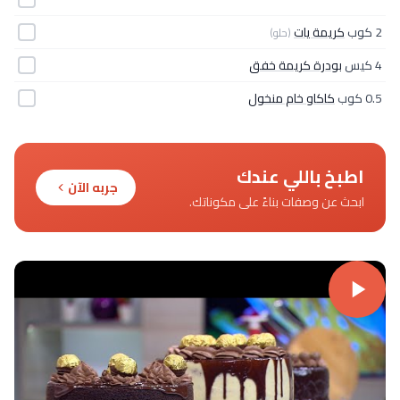
2 كوب
كريمة يات
(حلو)
4 كيس
بودرة كريمة خفق
0.5 كوب
كاكاو خام منخول
اطبخ باللي عندك
جربه الآن
ابحث عن وصفات بناءً على مكوناتك.