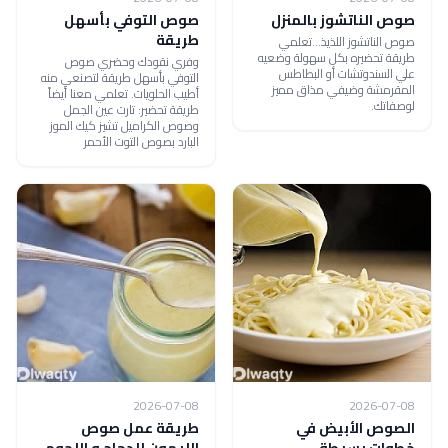
صوص الناتشوز بالمنزل
صوص التوفي بأسهل
طريقة
صوص الناتشوز اللذيذ...تعلمي
طريقة تحضيره بكل سهولة وضعيه
وفري نقودك وحضري صوص
علي السندوتشات أو البطاطس
التوفي بأسهل طريقة لتصنعي منه
المقرمشة وضيفي مذاق مميز
أطيب الحلويات. تعلمي معنا أيضاً
لوصفاتك.
طريقة تحضير: تارت عين الجمل
وصوص الكراميل تشيز كيك الموز
البارد بصوص التوت الأحمر
2026-07-08
2026-07-08
الصوص الأبيض في
طريقة عمل صوص
خطوات بسيطة
الليمون للدجاج و اللحوم