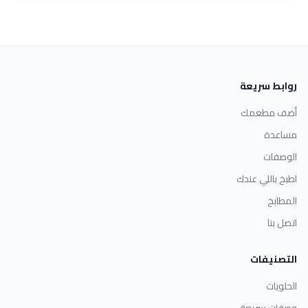
روابط سريعة
أضف مطعمك
مساعدة
الوصفات
اطبخ باللي عندك
المطابخ
اتصل بنا
التصنيفات
الحلويات
وصفات سريعة