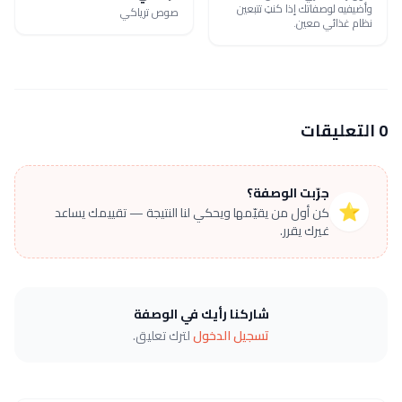
وأضيفيه لوصفاتك إذا كنتِ تتبعين
صوص ترياكي
نظام غذائي معين.
0 التعليقات
جرّبت الوصفة؟
⭐
كن أول من يقيّمها ويحكي لنا النتيجة — تقييمك يساعد
غيرك يقرر.
شاركنا رأيك في الوصفة
تسجيل الدخول
لترك تعليق.