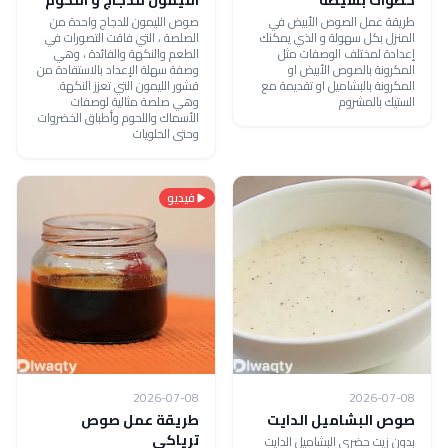
طريقة عمل الصوص الأبيض في
صوص الليمون للدجاج واحدة من
المنزل بكل سهولة و الذي يمكنك
الصلصة ، التي فاقت التصورات في
إعدادة لمختلف الوصفات مثل
الطعم والنكهة والفائدة ، وهي
المكرونة بالصوص الأبيض او
وصفة سهلة الإعداد بالاستفادة من
المكرونة بالبشاميل او تقديمة مع
قشور الليمون التي تعزز النكهة.
الستيك بالمشروم
وهي صلصة مثالية لوصفات
الأسماك واللحوم وأطباق الخضروات
وحتى الحلويات
فيديو
2026-07-08
2026-07-08
صوص البشاميل الدايت
طريقة عمل صوص
ترياكي
بدون زيت حضري البشاميل الدايت