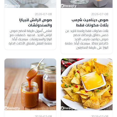
2026-07-08
2026-07-08
صوص ديناميت شرمب
صوص الرانش للبيتزا
بثلاث مكونات فقط
والسندوتشات
بثلاث مكونات فقط ولمدة لاتزيد عن
تعلمي أسهل طريقة لتحضير صوص
خمس دقائق بلإمكانك تحضير
الرانش اللذيذ...قدميه كمقبلات مع
صوص ديناميت شرمب اللذيذ
البيتزا والسندوتشات. سيعجبك أيضًا:
كالجاهز تمامًا. سيعجبك أيضًا: صلصة
صلصة الفلفل لعُشاق الأكلات الحارة
البيتزا على طريقة المحترفين
2026-07-08
2026-07-08