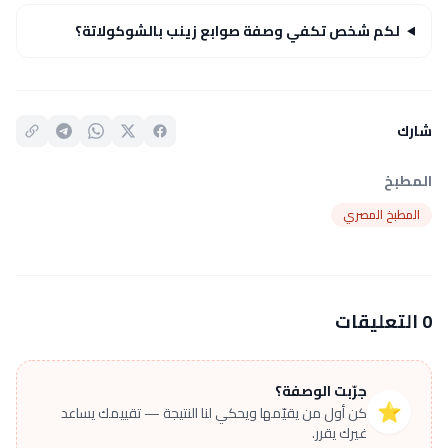
لكم شخص تكفي وصفة صوابع زينب بالشوكولاتة؟
شارك
المطبخ
المطبخ المصري
0 التعليقات
جرّبت الوصفة؟
⭐
كن أول من يقيّمها ويحكي لنا النتيجة — تقييمك يساعد
غيرك يقرر.