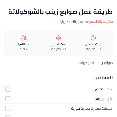
طريقة عمل صوابع زينب بالشوكولاتة
منذ شهر
733 زيارات
سجّل دخولك للتقييم
وقت التحضير
وقت الطهي
عدد الافراد
30 دقيقة
30 دقيقة
2 فرد
صوابع زينب بالشوكولاتة
المقادير
كوب
دقيق
كوب
سميد
ملعقة صغيرة
خميرة فورية