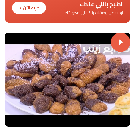
اطبخ باللي عندك
جربه الآن
ابحث عن وصفات بناءً على مكوناتك.