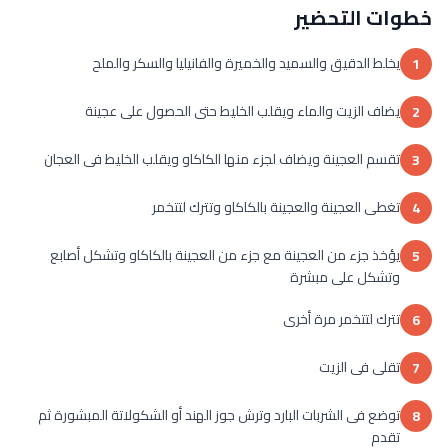
خطوات التحضير
يخلط الدقيق والسميد والخميرة والفانيليا والسكر والملح
1
يضاف الزيت والماء ويقلب الخليط حتى الحصول على عجينة
2
تقسم العجينة ويضاف لجزء منها الكاكاو ويقلب الخليط فى العجان
3
تغطى العجينة والعجينة بالكاكاو وتترك لتتخمر
4
يؤخذ جزء من العجينة مع جزء من العجينة بالكاكاو وتشكل أصابع
5
وتشكل على مبشرة
تترك لتتخمر مرة أخرى
6
تقلى فى الزيت
7
توضع فى الشربات البارد وترش جوز الهند أو الشكولاتة المبشورة ثم
8
تقدم