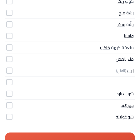
كوب
زيت
رشّة
ملح
رشّة
سكر
فانيليا
ملعقة كبيرة
كاكاو
ماء للعجن
زيت
(للقلي)
شربات بارد
جوزهند
شوكولاتة