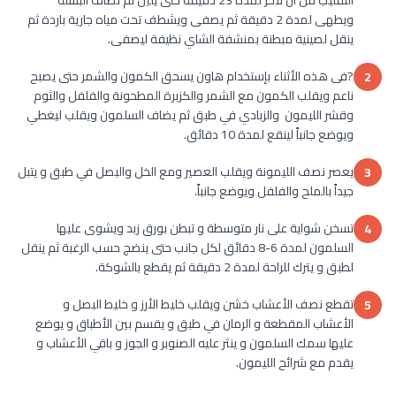
ويطهى لمدة 2 دقيقة ثم يصفى ويشطف تحت مياه جارية باردة ثم
ينقل لصينية مبطنة بمنشفة الشاي نظيفة ليصفى.
?فى هذه الأثناء بإستخدام هاون يسحق الكمون والشمر حتى يصبح
2
ناعم ويقلب الكمون مع الشمر والكزبرة المطحونة والفلفل والثوم
وقشر الليمون والزبادي في طبق ثم يضاف السلمون ويقلب ليغطي
ويوضع جانباً لينقع لمدة 10 دقائق.
يعصر نصف الليمونة ويقلب العصير ومع الخل والبصل في طبق و يتبل
3
جيداً بالملح والفلفل ويوضع جانباً.
تسخن شواية على نار متوسطة و تبطن بورق زبد ويشوى عليها
4
السلمون لمدة 6-8 دقائق لكل جانب حتى ينضج حسب الرغبة ثم ينقل
لطبق و يترك للراحة لمدة 2 دقيقة ثم يقطع بالشوكة.
تقطع نصف الأعشاب خشن ويقلب خليط الأرز و خليط البصل و
5
الأعشاب المقطعة و الرمان في طبق و يقسم بين الأطباق و يوضع
عليها سمك السلمون و ينثر عليه الصنوبر و الجوز و باقي الأعشاب و
يقدم مع شرائح الليمون.