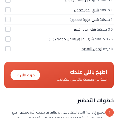
1 ملعقة
شاي بذور كمون
1 ملعقة
شاي كزبرة
(مطحون)
0.5 ملعقة
شاي بذور شمر
0.25 ملعقة
شاي رقائق لفلفل مجفف
(حار)
شريحة
ليمون للتقديم
اطبخ باللي عندك
جربه الآن
ابحث عن وصفات بناءً على مكوناتك.
خطوات التحضير
يوضع إناء من الماء ليغلي على نار عالية ثم يضاف الأرز ويطهى مع
1
التقليب من آن لأخر لمدة 23 دقيقة حتى يلين ثم تضاف البسلة