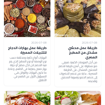
2026-07-08
2026-07-08
طريقة عمل محشي
طريقة عمل بهارات الدجاج
مشكل من المطبخ
للتتبيلات المميزة
المصري
البهارات أنواع كثيرة ومختلفة حسب
نوع الوصفة أو نوع المطبخ الذي يتم
من أجل العزومات الكبيرة ،تعرفي
فيه التحضير لان لكل مطبخ أو دولة
مع شملولة على أسرع طريقة لتحضير
بهار معين يميزها في الطعم، وعادة
المحشي المشكل على الطريقة
ما تكون البهارات والتوابل هي
المصرية ، بداية من تحضير الخضروات
المسؤول الأول عن الطعم في
إلى تحضير الحشو وتسوية المحشي
الأطباق
وتقديمه