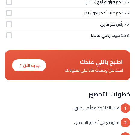
125
جم فراولة أربع
(مقطع)
125
جم عنب أحمر بدون بذر
75 رأس
جم ببيري
0.33 كوب
زبادي فانيليا
اطبخ باللي عندك
جربه الآن
ابحث عن وصفات بناءً على مكوناتك.
خطوات التحضير
تقلب الفاكهة معاً في طبق .
1
ثم توضع في أطباق التقديم .
2