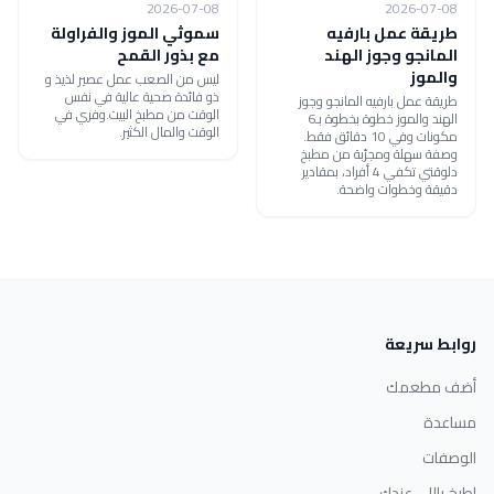
2026-07-08
2026-07-08
طريقة عمل بارفيه
سموثي الموز والفراولة
المانجو وجوز الهند
مع بذور القمح
والموز
ليس من الصعب عمل عصير لذيذ و
ذو فائدة صحية عالية في نفس
طريقة عمل بارفيه المانجو وجوز
الوقت من مطبخ البيت.وفري في
الهند والموز خطوة بخطوة بـ6
الوقت والمال الكثير.
مكونات وفي 10 دقائق فقط.
وصفة سهلة ومجرّبة من مطبخ
دلوقتي تكفي 4 أفراد، بمقادير
دقيقة وخطوات واضحة.
روابط سريعة
أضف مطعمك
مساعدة
الوصفات
اطبخ باللي عندك