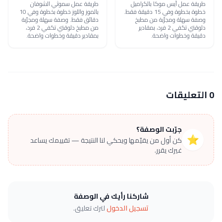
طريقة عمل آيس موكا بالكراميل
طريقة عمل سموثي الشوفان
خطوة بخطوة وفي 15 دقيقة فقط.
بالموز واللوز خطوة بخطوة وفي 10
وصفة سهلة ومجرّبة من مطبخ
دقائق فقط. وصفة سهلة ومجرّبة
دلوقتي تكفي 2 فرد، بمقادير
من مطبخ دلوقتي تكفي 2 فرد،
دقيقة وخطوات واضحة.
بمقادير دقيقة وخطوات واضحة.
0 التعليقات
جرّبت الوصفة؟
⭐
كن أول من يقيّمها ويحكي لنا النتيجة — تقييمك يساعد
غيرك يقرر.
شاركنا رأيك في الوصفة
تسجيل الدخول
لترك تعليق.