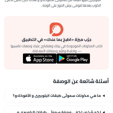
الكوب بعدها قومى برش الجوز على الوجه .
جرّب ميزة «اطبخ بما عندك» في التطبيق
اكتب المكونات الموجودة في بيتك وهنقترح عليك وصفات تناسبها
— واحفظ وقيّم وصفاتك المفضلة.
أسئلة شائعة عن الوصفة
ما هي مكونات سموثى طبقات البلوبيرى و الأفوكادو؟
لكم شخص تكفي وصفة سموثى طبقات البلوبيرى و