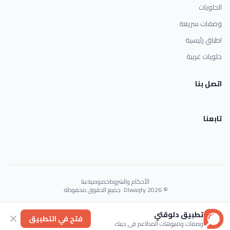
الحلويات
وصفات سريعة
اطباق رئيسية
حلويات غربية
اتصل بنا
تابعنا
الأحكام والشروط
خصوصية
عنا
© 2026 Dlwaqty. جميع الحقوق محفوظة.
Powered by
GAIT
تطبيق دلوقتي
فتح في التطبيق
وصفات ومنيوهات المطاعم في جيبك