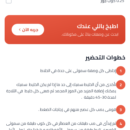
0.25 كوب
جوز
اطبخ باللي عندك
جربه الآن
ابحث عن وصفات بناءً على مكوناتك.
خطوات التحضير
إخلطى كل وصفة سموثى على حدة في الخلاط
1
تأكدى من أن الخليط سميك إلى حد ما إذا لم يكن الخليط سميك
2
يمكنك إضافة المزيد من الموز المجمد ثم ضعى كل خليط في الثلاجة
لمدة 30-45 دقيقة .
قومى بصب كل عصير منهم في زجاجات الضغط .
3
ثم إبدأى فى صب طبقات من العصائر في كل كوب طبقة من سموثى
4
البلوبيرى تليها طبقة من سموثى الأفوكادو و هكذا حتى تصلى لأعلى