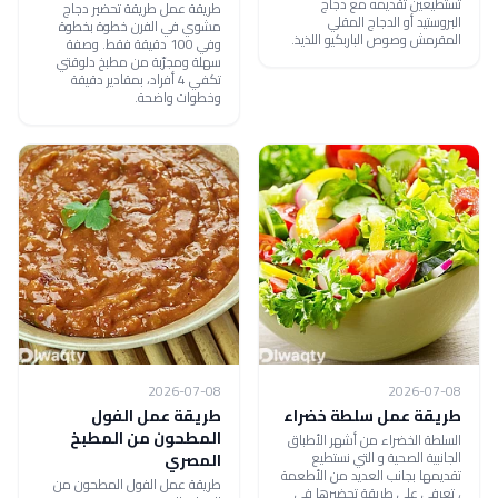
تستطيعين تقديمه مع دجاج
طريقة عمل طريقة تحضير دجاج
البروستيد أو الدجاج المقلي
مشوي في الفرن خطوة بخطوة
المقرمش وصوص الباربكيو اللذيذ.
وفي 100 دقيقة فقط. وصفة
سهلة ومجرّبة من مطبخ دلوقتي
تكفي 4 أفراد، بمقادير دقيقة
وخطوات واضحة.
2026-07-08
2026-07-08
طريقة عمل سلطة خضراء
طريقة عمل الفول
المطحون من المطبخ
السلطة الخضراء من أشهر الأطباق
الجانبية الصحية و التي نستطيع
المصري
تقديمها بجانب العديد من الأطعمة
طريقة عمل الفول المطحون من
، تعرفي على طريقة تحضيرها في