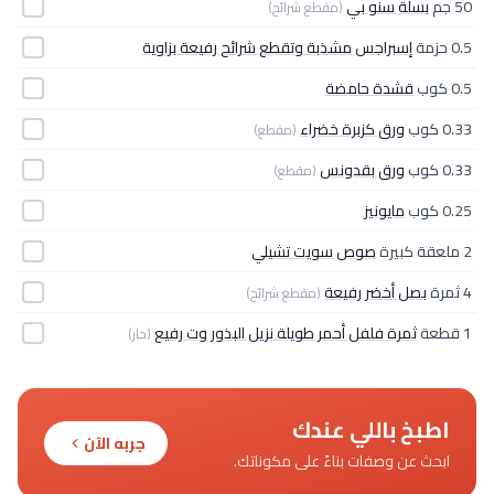
50 جم
بسلة سنو بي
(مقطع شرائح)
0.5 حزمة
إسبراجس مشذبة وتقطع شرائح رفيعة بزاوية
0.5 كوب
قشدة حامضة
0.33 كوب
ورق كزبرة خضراء
(مقطع)
0.33 كوب
ورق بقدونس
(مقطع)
0.25 كوب
مايونيز
2 ملعقة كبيرة
صوص سويت تشيلي
4 ثمرة
بصل أخضر رفيعة
(مقطع شرائح)
1 قطعة
ثمرة فلفل أحمر طويلة نزيل البذور وت رفيع
(حار)
اطبخ باللي عندك
جربه الآن
ابحث عن وصفات بناءً على مكوناتك.