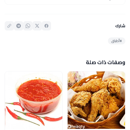
شارك
#أطباق
وصفات ذات صلة