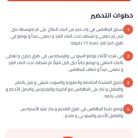
خطوات التحضير
تسلق البطاطس في إناء كبير من الماء المالح على نار متوسطة حتى
1
تلين ثم تصفى و تشطف تحت الماء البارد و تصفى جيداً و توضع في
طبق كبير لتبرد لمدة 15 دقيقة .
في هذه الأثناء توضع السنو بي والإسبراجس في طبق حراري و تغطي
2
بالماء المغلي و توضع جانباً حتى تلين قليلاً ثم تشطف تحت الماء البارد
و تصفى جيداً و تضاف للبطاطس .
تخفق القشدة الحامضة والمايونيز والسويت تشيلي و تتبل بالملح
3
والفلفل و تنثر على البطاطس مع الكزبرة والبقدونس والبصل الأخضر و
تقلب بخفة .
يوضع خليط البطاطس في طبق التقديم و ينثر عليه الأسبراجس
4
والفلفل الأحمر والسنو بي و تقدم .