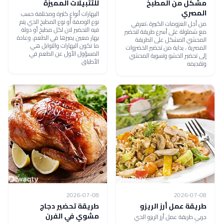
مشكل من المطبخ
للتتبيلات المميزة
المصري
البهارات أنواع كثيرة ومختلفة حسب
نوع الوصفة أو نوع المطبخ الذي يتم
من أجل العزومات الكبيرة ،تعرفي
فيه التحضير لان لكل مطبخ أو دولة
مع شملولة على أسرع طريقة لتحضير
بهار معين يميزها في الطعم، وعادة
المحشي المشكل على الطريقة
ما تكون البهارات والتوابل هي
المصرية ، بداية من تحضير الخضروات
المسؤول الأول عن الطعم في
إلى تحضير الحشو وتسوية المحشي
الأطباق
وتقديمه
2026-07-08
2026-07-08
طريقة عمل أرز الريزو
طريقة تحضير دجاج
مشوي في الفرن
جربي طريقة عمل أرز الريزو الذي