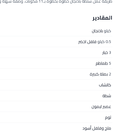
طريقة عمل سلطة باذنجان خطوة بخطوة بـ11 مكونات. وصفة سهلة ومجرّبة من مطبخ دلوقتي تكفي 4 أفراد، بمقادير دقيقة وخطوات واضحة.
المقادير
كيلو
باذنجان
0.5 كيلو
فلفل اخضر
3
خيار
5
طماطم
2
بصلة كبيرة
كاتشاب
شطة
عصير ليمون
ثوم
ملح وفلفل أسود