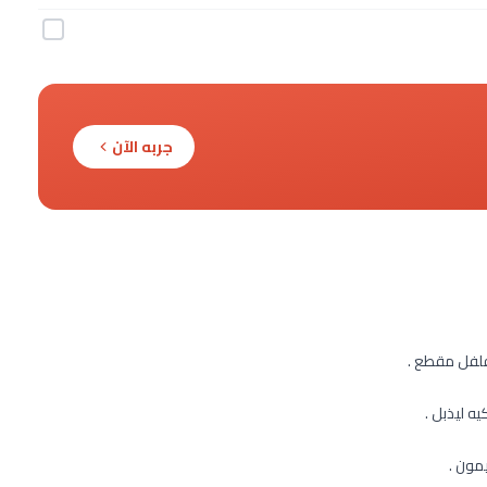
جربه الآن
فلفل مقطع .
ه ليذبل .
مون .