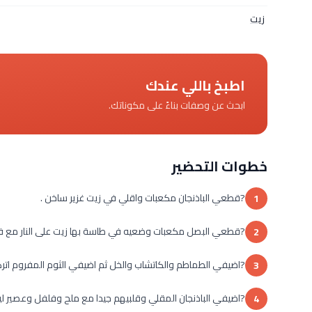
زيت
اطبخ باللي عندك
ابحث عن وصفات بناءً على مكوناتك.
خطوات التحضير
?قطعي الباذنجان مكعبات واقلي في زيت غزير ساخن .
1
?قطعي البصل مكعبات وضعيه في طاسة بها زيت على النار مع 
2
?اضيفي الطماطم والكاتشاب والخل ثم اضيفي الثوم المفروم اتركي
3
?اضيفي الباذنجان المقلي وقلبيهم جيدا مع ملح وفلفل وعصير لي
4