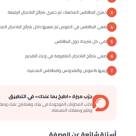
حمري البطاطس المكعبات ثم حمري شرائح الباذنجان الرفيعة
3
ضعي البطاطس في الصوص ثم ضعيها داخل شرائح الباذنجان المح
4
لفي كل شريحة حول البطاطس
5
ضعي شرائح الباذنجان الملفوفة في وعاء التقديم
6
زينيها بالصوص والبقدونس والبطاطس المحمرة
7
جرّب ميزة «اطبخ بما عندك» في التطبيق
اكتب المكونات الموجودة في بيتك وهنقترح عليك وصف
وقيّم وصفاتك المفضلة.
أسئلة شائعة عن الوصفة