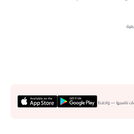
مرة
ات تناسبها — واحفظ