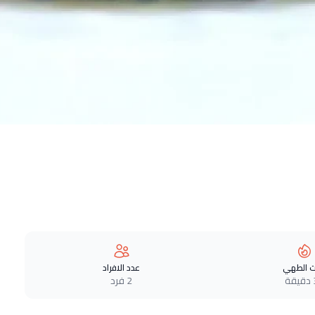
 الطهي
عدد الافراد
ة
2 فرد