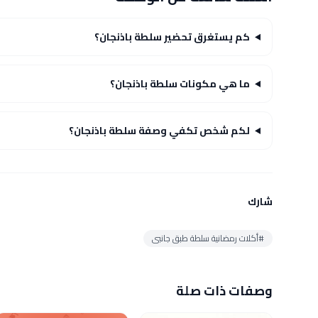
كم يستغرق تحضير سلطة باذنجان؟
ما هي مكونات سلطة باذنجان؟
لكم شخص تكفي وصفة سلطة باذنجان؟
شارك
#أكلات رمضانية سلطة طبق جانبى
وصفات ذات صلة