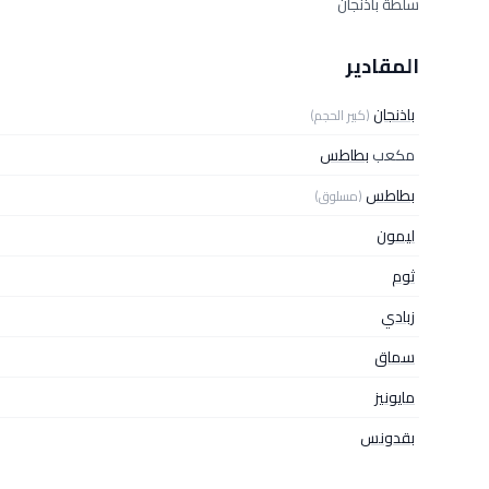
سلطة باذنجان
المقادير
باذنجان
(كبير الحجم)
مكعب
بطاطس
بطاطس
(مسلوق)
ليمون
ثوم
زبادي
سماق
مايونيز
بقدونس