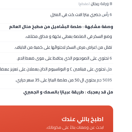
8 ورقة
ريحان
(مقطع)
6 رأس
حضري بيتزا افت كت في المنزل
وصفة مشابهة : صلصة البشاميل من مطبخ منال العالم
وضع السكر في الصلصة يعطي نكهة و مذاق مختلف.
تقلل من اعراض مرض السكر لاحتوائها على كمية من الالياف.
6
تحتوي على الصوديوم الذي يحافظ على موى ضعط الدم.
مل
تحتوي على فيتامين C و البوتاسيوم الذان يعملان على تعزيز ععضلة القلب و الاوعية الدموية.
5035 جم
يحتوي ال 50 من صلصة البيتزا على 35 سعر حراري.
مل قد يعجبك : طريقة عبيتزا بالسمك و الجمبري
اطبخ باللي عندك
ابحث عن وصفات بناءً على مكوناتك.