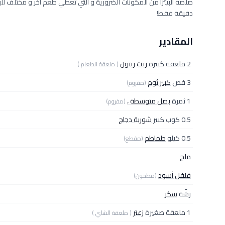
دقيقة فقط!
المقادير
2 ملعقة كبيرة
زيت زيتون
( ملعقة الطعام )
3 فص
كبير ثوم
(مفروم)
1 ثمرة
بصل متوسطة ،
(مفروم)
0.5 كوب كبير
شوربة دجاج
0.5 كيلو
طماطم
(مقطع)
ملح
فلفل أسود
(مطحون)
رشّة
سكر
1 ملعقة صغيرة
زعتر
( ملعقة الشاي )