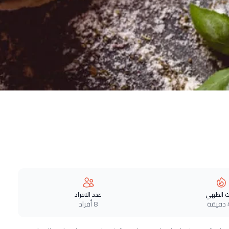
 الطهي
عدد الافراد
ة
8 أفراد