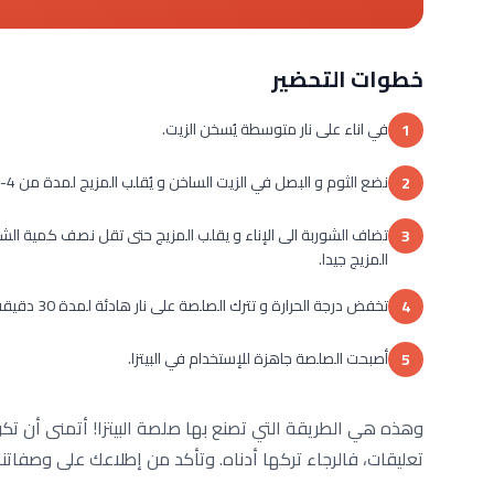
خطوات التحضير
في اناء على نار متوسطة يُسخن الزيت.
1
نضع الثوم و البصل في الزيت الساخن و يُقلب المزيج لمدة من 4-5 دقائق.
2
تضاف الشوربة الى الإناء و يقلب المزيج حتى تقل نصف كمية الشور
3
المزيج جيدا.
تخفض درجة الحرارة و تترك الصلصة على نار هادئة لمدة 30 دقيقة.
4
أصبحت الصلصة جاهزة للإستخدام في البيتزا.
5
وهذه هي الطريقة التي تصنع بها صلصة البيتزا! أتمنى أن تك
تعليقات، فالرجاء تركها أدناه. وتأكد من إطلاعك على وصفاتنا