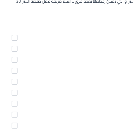
صلصة البيتزا من المكونات الضرورية و التي تعطي طعم آخر و مختلف للبيتزا و التي يمكن إعدادها بعدة طرق .. اليكم طريقة عمل صلصة البيتزا 30