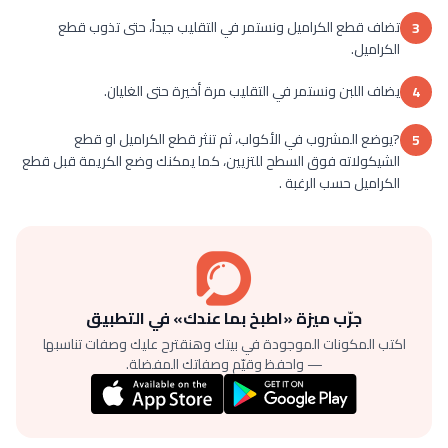
تضاف قطع الكراميل ونستمر في التقليب جيداً، حتى تذوب قطع
3
الكراميل.
يضاف اللبن ونستمر في التقليب مرة أخيرة حتى الغليان.
4
?يوضع المشروب في الأكواب، ثم تنثر قطع الكراميل او قطع
5
الشيكولاته فوق السطح للتزيين، كما يمكنك وضع الكريمة قبل قطع
الكراميل حسب الرغبة .
جرّب ميزة «اطبخ بما عندك» في التطبيق
اكتب المكونات الموجودة في بيتك وهنقترح عليك وصفات تناسبها
— واحفظ وقيّم وصفاتك المفضلة.