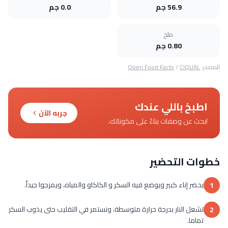
56.9 جم
0.0 جم
ملح
0.80 جم
المصدر:
CIQUAL
/
Open Food Facts
اطبخ باللي عندك
جربه الآن
ابحث عن وصفات بناءً على مكوناتك.
خطوات التحضير
يحضر إناء كبير ويوضع فيه السكر و الكاكاو والمياه، ويمزجوا جيداً.
1
تشعل النار بدرجة حرارة متوسطة، ونستمر في التقليب حتى يذوب السكر
2
تماما.