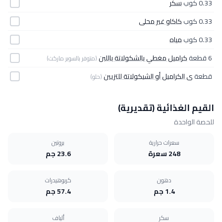
0.33 كوب
سكر
0.33 كوب
كاكاو غير محلى
0.33 كوب
مياه
6 قطعة
كراميل مغطي بالشكولاتة باللبن
(متوفر بالسوبر ماركت)
قطعة
ى الكراميل أو الشيكولاتة للتزيين
(حلو)
القيم الغذائية (تقديرية)
للحصة الواحدة
سعرات حرارية
بروتين
248 سعرة
23.6 جم
دهون
كربوهيدرات
1.4 جم
57.4 جم
سكر
ألياف