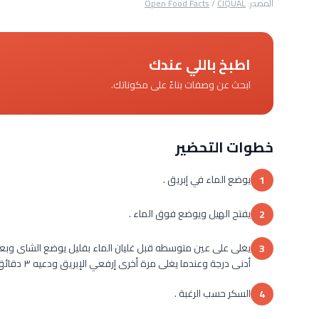
المصدر:
CIQUAL
/
Open Food Facts
اطبخ باللي عندك
ابحث عن وصفات بناءً على مكوناتك.
خطوات التحضير
يوضع الماء في إبريق .
1
يفتح الهيل ويوضع فوق الماء .
2
يغلى على عين متوسطه قبل غليان الماء بقليل يوضع الشاى وبعده
3
أدنى درجة وعندما يغلى مرة أخرى إرفعي الإبريق ودعيه ٣ دقائق .
السكر حسب الرغبة .
4