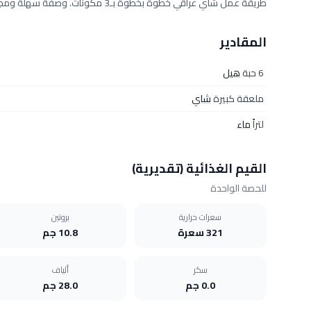
طريقة عمل شاي عراقي خطوة بخطوة بـ3 مكونات. وصفة سهلة ومجرّبة من مطبخ دلوقتي تكفي 6 أفراد، بمقادير دقيقة وخطوات واضحة.
المقادير
6 حبة
هيل
ملعقة كبيرة
شاي
لتراً
ماء
القيم الغذائية (تقديرية)
للحصة الواحدة
سعرات حرارية
بروتين
321 سعرة
10.8 جم
سكر
ألياف
0.0 جم
28.0 جم