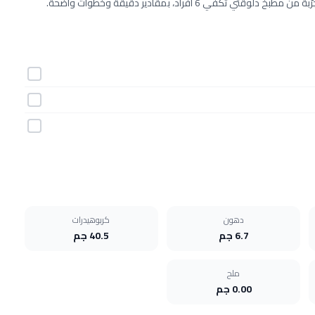
دهون
كربوهيدرات
6.7 جم
40.5 جم
ملح
0.00 جم