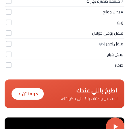
7 ملعقة صغيرة
بهارات
4
بصل جوانح
زيت
فلفل رومي جوليان
فلفل احمر
(حار)
عيش فينو
جرجير
اطبخ باللي عندك
جربه الآن
ابحث عن وصفات بناءً على مكوناتك.