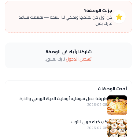
جرّبت الوصفة؟
⭐
كن أول من يقيّمها ويحكي لنا النتيجة — تقييمك يساعد
غيرك يقرر.
شاركنا رأيك في الوصفة
تسجيل الدخول
لترك تعليق.
أحدث الوصفات
طريقة عمل سوفليه أومليت الديك الرومي والذرة
2026-07-08
كب كيك مربى التوت
2026-07-08