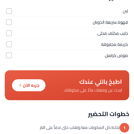
لبن
قهوة سريعة الذوبان
حليب مكثف محلى
كريمة مخفوقة
صوص كراميل
اطبخ باللي عندك
جربه الآن
ابحث عن وصفات بناءً على مكوناتك.
خطوات التحضير
تخلط كل المكونات معا وتقلب حتى تدفأ على النار
1