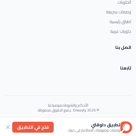
الحلويات
وصفات سريعة
اطباق رئيسية
حلويات غربية
اتصل بنا
تابعنا
الأحكام والشروط
خصوصية
عنا
© 2026 Dlwaqty. جميع الحقوق محفوظة.
Powered by
GAIT
تطبيق دلوقتي
فتح في التطبيق
وصفات ومنيوهات المطاعم في جيبك