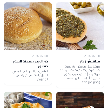
2026-07-08
2026-07-08
مناقيش زعتر
خبز البرجر بعجينة العشر
دقائق
طريقة عمل مناقيش زعتر خطوة
بخطوة وفي 60 دقيقة فقط. وصفة
اصنعي خبز البرجر طازج ولذيذ في
سهلة ومجرّبة من مطبخ دلوقتي
المنزل واستخدميه في تحضير
تكفي 6 أفراد، بمقادير دقيقة
الهمبورجر.
وخطوات واضحة.