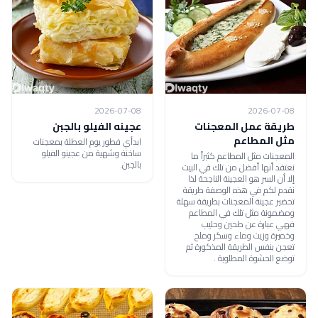
2026-07-08
2026-07-08
طريقة عمل المعجنات
عجينه الفيلو بالجبن
مثل المطاعم
ابدأي فطور يوم العطلة بمعجنات
ساخنة وشهية من عجينو الفيلو
المعجنات مثل المطاعم كثيراً ما
بالجبن.
نعتقد أنها أفضل من تلك في البيت
إلا أن السر هو العجينة الناجحة لذا
نقدم لكم في هذه الوصفة طريقة
تحضير عجينة المعجنات بطريقة سهلة
ومضمونة مثل تلك في المطاعم
فهي عبارة عن طحين وحليب
وخميرة وزيت وماء وسكر وملح
تعجن بنفس الطريقة المذكورة ثم
توضع الحشوة المطلوبة .