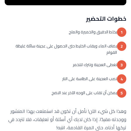
خطوات التحضير
يخلط الدقيق والخميرة والملح
1
يضاف الماء ويقلب الخليط حتى الحصول على عجينة سائلة غليظة
2
القوام
تغطى العجينة وتترك لتتخمر
3
تصب العجينة على الطاسة على النار
4
يمكن أن تقلب على الوجه الآخر عند النضج
5
وهذا كل شيء الآن! نأمل أن تكون قد استمتعت بهذا المنشور
ووجدته مفيدًا. إذا كان لديك أي أسئلة أو تعليقات، فلا تتردد في
تركها أدناه. حتى المرة القادمة، انتبه!