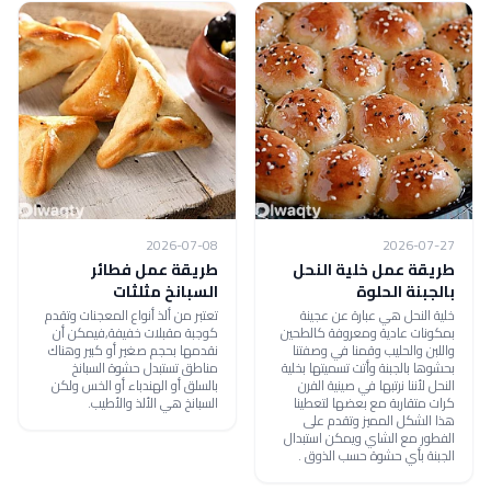
2026-07-08
2026-07-27
طريقة عمل خلية النحل
طريقة عمل فطائر
بالجبنة الحلوة
السبانخ مثلثات
خلية النحل هي عبارة عن عجينة
تعتبر من ألذ أنواع المعجنات وتقدم
بمكونات عادية ومعروفة كالطحين
كوجبة مقبلات خفيفة,فيمكن أن
واللبن والحليب وقمنا في وصفتنا
نقدمها بحجم صغير أو كبير وهناك
بحشوها بالجبنة وأتت تسميتها بخلية
مناطق تستبدل حشوة السبانخ
النحل لأننا نرتبها في صينية الفرن
بالسلق أو الهندباء أو الخس ولكن
كرات متقاربة مع بعضها لتعطينا
السبانخ هي الألذ والأطيب.
هذا الشكل المميز وتقدم على
الفطور مع الشاي ويمكن استبدال
الجبنة بأي حشوة حسب الذوق .