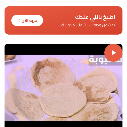
اطبخ باللي عندك
جربه الآن
ابحث عن وصفات بناءً على مكوناتك.