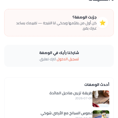
جرّبت الوصفة؟
⭐
كن أول من يقيّمها ويحكي لنا النتيجة — تقييمك يساعد
غيرك يقرر.
شاركنا رأيك في الوصفة
تسجيل الدخول
لترك تعليق.
أحدث الوصفات
طريقة تزيين مناديل المائدة
2026-07-08
غموس السبانخ مع الأرضي شوكي