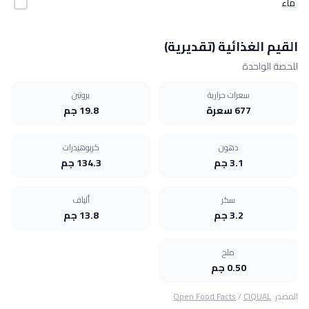
ماء
القيم الغذائية (تقديرية)
للحصة الواحدة
سعرات حرارية
بروتين
677 سعرة
19.8 جم
دهون
كربوهيدرات
3.1 جم
134.3 جم
سكر
ألياف
3.2 جم
13.8 جم
ملح
0.50 جم
المصدر:
CIQUAL
/
Open Food Facts