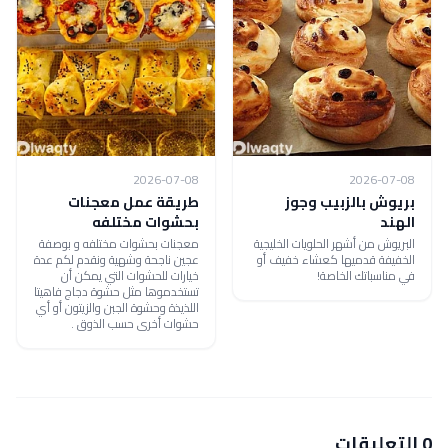
2026-07-08
2026-07-08
بريوش بالزبيب وجوز
طريقة عمل معجنات
الهند
بحشوات مختلفه
البريوش من أشهر الحلويات الخليجية
معجنات بحشوات مختلفه و بوصفة
الخفيفة قدميها كعشاء خفيف أو
عجين ناجحة وشهية ونقدم لكم عدة
في مناسباتك الخاصة!
خيارات للحشوات التي يمكن أن
تستخدموها مثل حشوة دجاج فاهيتا
اللذيذة وحشوة الجبن والزيتون أو أي
حشوات أخرى حسب الذوق .
0 التعليقات