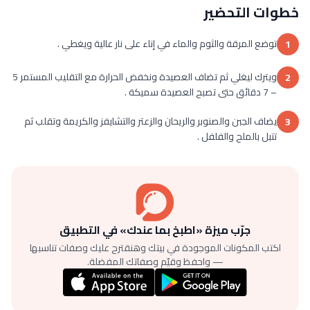
خطوات التحضير
توضع المرقة والثوم والماء في إناء على نار عالية ويغطي .
1
ويترك ليغلي ثم تضاف العصيدة ونخفض الحرارة مع التقليب المستمر 5
2
– 7 دقائق حتى تصبح العصيدة سميكة .
يضاف الجبن والصنوبر والريحان والزعتر والتشايفز والكريمة وتقلب ثم
3
تتبل بالملح والفلفل .
جرّب ميزة «اطبخ بما عندك» في التطبيق
اكتب المكونات الموجودة في بيتك وهنقترح عليك وصفات تناسبها
— واحفظ وقيّم وصفاتك المفضلة.