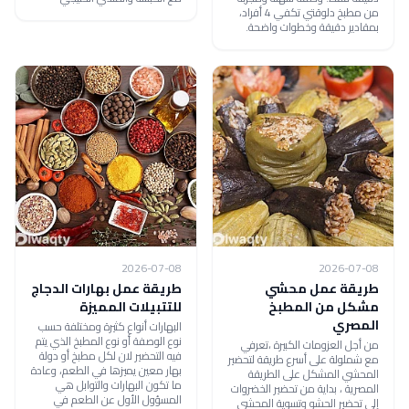
من مطبخ دلوقتي تكفي 4 أفراد،
بمقادير دقيقة وخطوات واضحة.
2026-07-08
2026-07-08
طريقة عمل محشي
طريقة عمل بهارات الدجاج
مشكل من المطبخ
للتتبيلات المميزة
المصري
البهارات أنواع كثيرة ومختلفة حسب
نوع الوصفة أو نوع المطبخ الذي يتم
من أجل العزومات الكبيرة ،تعرفي
فيه التحضير لان لكل مطبخ أو دولة
مع شملولة على أسرع طريقة لتحضير
بهار معين يميزها في الطعم، وعادة
المحشي المشكل على الطريقة
ما تكون البهارات والتوابل هي
المصرية ، بداية من تحضير الخضروات
المسؤول الأول عن الطعم في
إلى تحضير الحشو وتسوية المحشي