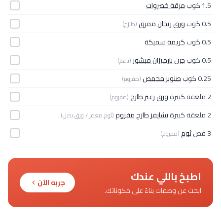
1.5 كوب
مرقة خضروات
0.5 كوب
ورق ريحان ممزق
(طازج)
0.5 كوب
كريمة سميكة
0.5 كوب
جبن بارميزان مبشور
(ناعم)
0.25 كوب
صنوبر محمص
(مفروم)
2 ملعقة كبيرة
ورق زعتر طازج
(مفروم)
2 ملعقة كبيرة
تشايفز طازج مفروم
(ثوم معمر / ورق بصل)
3 فص
ثوم
(مفروم)
اطبخ باللي عندك
جربه الآن
ابحث عن وصفات بناءً على مكوناتك.