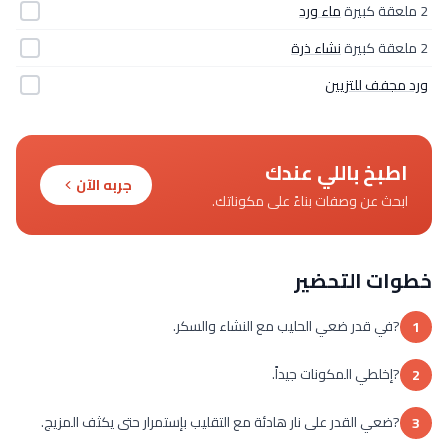
2 ملعقة كبيرة
ماء ورد
2 ملعقة كبيرة
نشاء ذرة
ورد مجفف للتزيين
اطبخ باللي عندك
جربه الآن
ابحث عن وصفات بناءً على مكوناتك.
خطوات التحضير
?في قدر ضعي الحليب مع النشاء والسكر.
1
?إخلطي المكونات جيداً.
2
?ضعي القدر على نار هادئة مع التقليب بإستمرار حتى يكثف المزيج.
3