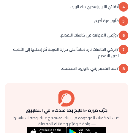
أطفئي النار وإسكبي ماء الورد.
4
قلّبي مرة أخرى.
5
?وزّعي المهلبية في كاسات التقديم.
6
?إتركي الكاسات تبرد تماماً على حرارة الغرفة ثمّ إدخليها إلى الثلاجة
7
لحين التقديم.
?عند التقديم زيّني بالورود المجففة.
8
جرّب ميزة «اطبخ بما عندك» في التطبيق
اكتب المكونات الموجودة في بيتك وهنقترح عليك وصفات تناسبها
— واحفظ وقيّم وصفاتك المفضلة.