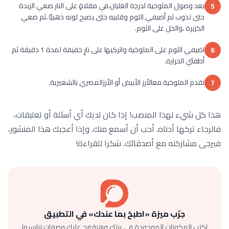
بعد وصول الملوخية لدرجة الغليان،في مقلاةٍ على النار ضعي الزبدة
5
حتى تذوب ثم أضيفي الثوم وقلبيه حتى يصبح لونه ذهبيًا ،ثم ضعي
الكزبرة ،والخل على الثوم.
اضيفي الثوم على الملوخية واتركيها على نارٍ خفيفة لمدة 1 دقيقة ثم
6
أطفئي الحرارة.
تقدم الملوخية معالأرز الأبيض أو الأرزالمصري بالشعيرية.
7
هذا كل شيء لهذا المنصب! إذا كان لديك أي أسئلة أو تعليقات،
فالرجاء تركها أدناه. أحب أن أسمع منك. وإذا أعجبك هذا المنشور،
فيرجى مشاركته مع أصدقائك. شكرا للقراءة!
جرّب ميزة «اطبخ بما عندك» في التطبيق
اكتب المكونات الموجودة في بيتك وهنقترح عليك وصفات تناسبها