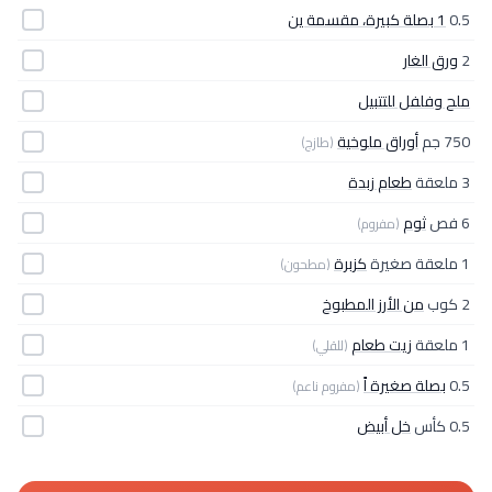
0.5
1 بصلة كبيرة، مقسمة ين
2
ورق الغار
ملح وفلفل للتتبيل
750 جم
أوراق ملوخية
(طازج)
3 ملعقة
طعام زبدة
6 فص
ثوم
(مفروم)
1 ملعقة صغيرة
كزبرة
(مطحون)
2 كوب
من الأرز المطبوخ
1 ملعقة
زيت طعام
(للقلي)
0.5
بصلة صغيرة اً
(مفروم ناعم)
0.5 كأس
خل أبيض