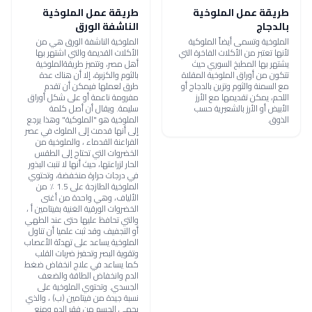
طريقة عمل الملوخية
طريقة عمل الملوخية
بالدجاج
الناشفة الورق
الملوخية وتسمى أيضاً الملوكية
الملوخية الناشفة الورق هي من
لأنها تعتبر من الأكلات الفاخرة التي
الأكلات القديمة والتي اشتهر بها
يشتهر بها المطبخ السوري حيث
أهل مصر، وتتميز طريقةالملوخية
تتكون من أوراق الملوخية المقلاة
بالثوم والكزبرة، إلا أن هناك عدة
مع السمنة والثوم وتزين بالدجاج أو
طرق لعملها فيمكن أن تقدم
اللحم، يمكن تقديمها مع الأرز
مفرومة ناعمة أو على شكل أوراق
الأبيض أو الأرز بالشعيرية حسب
سليمة. ويقال أن أصل كلمة
الذوق.
الملوخية هو "الملوكية" وهذا يرجع
إلى أنها قدمت إلى الملوك في عصر
الفراعنة القدماء ، والملوخية من
الخضروات التي تحتاج إلى الطقس
الحار لزراعتها، حيث أنها لا تنبت البذور
في درجات حرارة منخفضة، وتحتوي
الملوخية الطازجة على 1.5 ٪ من
الألياف، وهي واحدة من أغنى
الخضروات الورقية الغنية بفيتامين أ ،
والتي تحافظ عليها حتى عند الطهي
أو التجفيف وقد ثبت علميا أن تناول
الملوخية يساعد على تهدئة الأعصاب
وتقوية البصر وتحفيز ضربات القلب
كما يساعد في علاج انخفاض ضغط
الدم وانخفاض الطاقة والضعف
الجسدي. وتحتوي الملوخية على
نسبة جيدة من فيتامين (ب) ، والذي
يحمي الجسم من فقر الدم ومنع