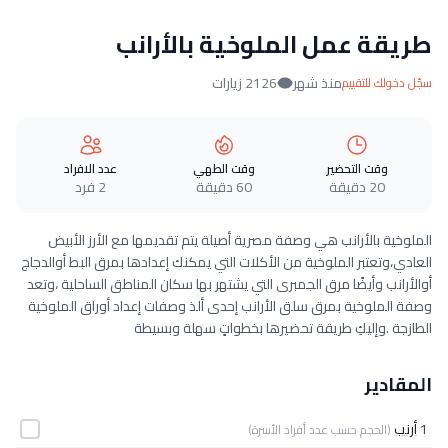
طريقة عمل الملوخية بالأرانب‎
منذ شهر
2126 زيارات
سجّل دخولك للتقييم
وقت التحضير
وقت الطهي
عدد الافراد
20 دقيقة
60 دقيقة
2 فرد
الملوخية بالأرانب‎ هي وصفة مصرية أصيلة يتم تقديمها مع الأرز الأبيض
العادي،وتعتبر الملوخية من الأكلات التي يمكنك إعدادها بمرق البط أوالدجاج
أوالأرانب وأيضًا مرق الجمبرى التي يشتهر بها سكان المناطق الساحلية ،وتعد
وصفة الملوخية بمرق سلق الأرانب إحدى ألذ وصفات إعداد أوراق الملوخية
الطازجة .وإليكِ طريقة تحضيرها بخطواتٍ سهلة وبسيطة
المقادير
1
أرنب
(الحجم حسب عدد أفراد الأسرة)