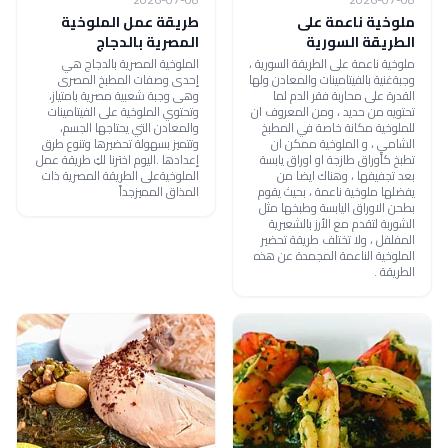
ملوخية ناعمة على
طريقة عمل الملوخية
الطريقة السورية
المصرية بالدجاج
ملوخية ناعمة على الطريقة السورية ،
الملوخية المصرية بالدجاج هي
وجبةغنية بالفيتامينات والمعادن ولها
إحدى وصفات المطبخ المصرى
القدرة على محاربة فقر الدم لما
وهى وجبة شعبية مصرية بامتياز،
تحتويه من حديد ، ومن المعروف ان
وتحتوي الملوخية على الفيتامينات
للملوخية مكانة خاصة في المطبخ
والمعادن التي يحتاجها الجسم،
الشامي ، و الملوخية ممكن ان
وتتميز بسهولة تحضيرها وتنوع طرق
تطبخ كأوراق طازجة او اوراق يابسة
إعدادها .اليوم اخترنا لكِ طريقة عمل
بعد تجفيفها ، وهناك ايضا من
الملوخيةعلى الطريقة المصرية ذات
يفضلها ملوخية ناعمة ، بحيث يقوم
المذاق المميزجداً
بطحن الاوراق اليابسة وطبخها مثل
الشوربة لتقدم مع الأرز بالشعيرية
المفلفل ، ولا تختلف طريقة تحضير
الملوخية الناعمة المجمدة عن هذه
الطريقة .