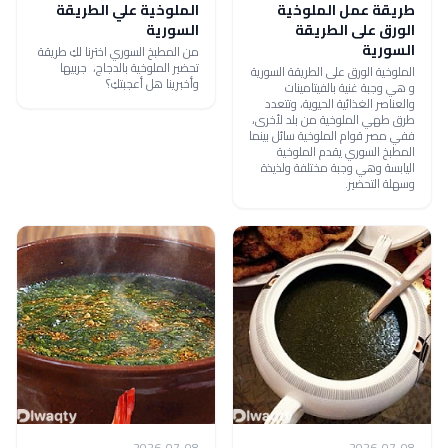
طريقة عمل الملوخية
الملوخية علي الطريقة
الورق على الطريقة
السورية
السورية
من المطبخ السوري اخترنا لكِ طريقة
تحضير الملوخية بالدجاج، جربيها
الملوخية الورق على الطريقة السورية
وأخبرينا هل أعجبتكِ؟
و هي وجبة غنية بالفيتامينات
والعناصر الغذائية الحيوية، وتتعدد
طرق طهي الملوخية من بلد لأخرى،
ففي مصر قوام الملوخية سائل بينما
المطبخ السوري يقدم الملوخية
اليابسة وهي وجبة مختلفة ولذيذة
وسهلة التحضير.
2026-07-08
2026-07-08