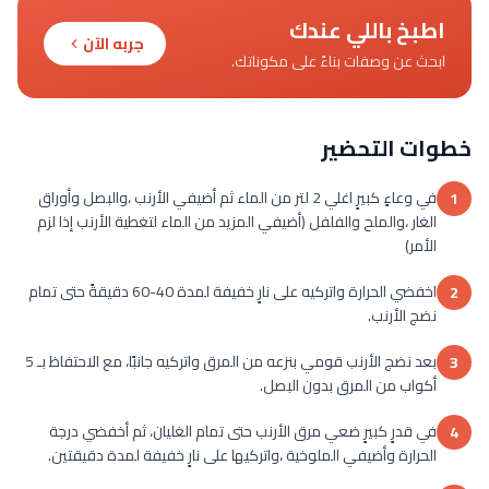
اطبخ باللي عندك
جربه الآن
ابحث عن وصفات بناءً على مكوناتك.
خطوات التحضير
في وعاءٍ كبيرٍ اغلي 2 لتر من الماء ثم أضيفي الأرنب ،والبصل وأوراق
1
الغار ،والملح والفلفل (أضيفي المزيد من الماء لتغطية الأرنب إذا لزم
الأمر)
اخفضي الحرارة واتركيه على نارٍ خفيفة لمدة 40-60 دقيقةً حتى تمام
2
نضج الأرنب.
بعد نضج الأرنب قومي بنزعه من المرق واتركيه جانبًا، مع الاحتفاظ بـ 5
3
أكواب من المرق بدون البصل.
في قدرٍ كبيرٍ ضعي مرق الأرنب حتى تمام الغليان، ثم أخفضي درجة
4
الحرارة وأضيفي الملوخية ،واتركيها على نارٍ خفيفة لمدة دقيقتين.