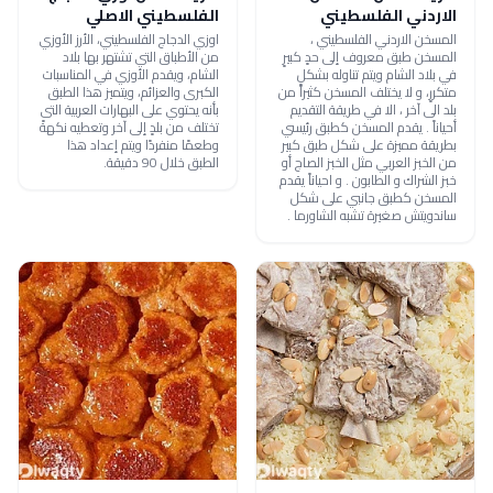
الاردني الفلسطيني
الفلسطيني الاصلي
المسخن الاردني الفلسطيني ،
اوزي الدجاج الفلسطيني، الأرز الأوزي
المسخن طبق معروف إلى حدٍ كبيرٍ
من الأطباق التي تشتهر بها بلاد
في بلاد الشام ويتم تناوله بشكلٍ
الشام، ويقدم الأوزي في المناسبات
متكررٍ، و لا يختلف المسخن كثيراً من
الكبرى والعزائم، ويتميز هذا الطبق
بلد الى آخر ، الا في طريقة التقديم
بأنه يحتوي على البهارات العربية التى
أحياناً . يقدم المسخن كطبق رئيسي
تختلف من بلدٍ إلى آخر وتعطيه نكهةً
بطريقة مميزة على شكل طبق كبير
وطعمًا منفردًا ويتم إعداد هذا
من الخبز العربي مثل الخبز الصاج أو
الطبق خلال 90 دقيقة.
خبز الشراك و الطابون . و احياناً يقدم
المسخن كطبق جانبي على شكل
ساندويتش صغيرة تشبه الشاورما .