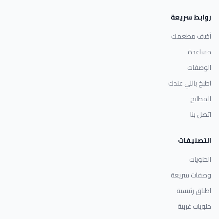
روابط سريعة
أضف مطعمك
مساعدة
الوصفات
اطبخ باللي عندك
المطابخ
اتصل بنا
التصنيفات
الحلويات
وصفات سريعة
اطباق رئيسية
حلويات غربية