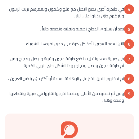
في طنجرة أخرى نضع البصل مع ملح وكمون ونغمرهم بزيت الزيتون
4
ونتركهم حتى يذبلوا على النار .
بعد أن يستوي الدجاج نصفيه ونفتته ونضعه جانباً .
5
الآن نعود للعجين نأخذ كل كرة على حدى نفردها بالشوبك .
6
في صينية مدهونة زيت نضع طبقة عجين وفوقها بصل ودجاج ومن
7
ثم طبقة عجين وبصل ودجاج بهذا الشكل حتى ننهي الكمية .
ثم ندخلهم الفرن للخبز على نار هادئة لساعة أو أكثر حتى ينضج العجين .
8
ومن ثم نحمره من الأعلى وعندما نخرجها نقلبها في صينية ونقطعها
9
وصحة وهنا .