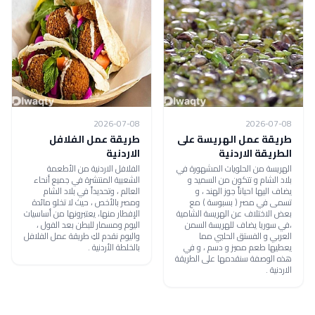
2026-07-08
2026-07-08
طريقة عمل الهريسة على
طريقة عمل الفلافل
الطريقة الاردنية
الاردنية
الهريسة من الحلويات المشهورة في
الفلافل الاردنية من الأطعمة
بلاد الشام و تتكون من السميد و
الشعبية المنتشرة في جميع أنحاء
يضاف اليها احياناً جوز الهند ، و
العالم ، وتحديداً في بلاد الشام
تسمى في مصر ( بسبوسة ) مع
ومصر بالأخص ، حيث لا تخلو مائدة
بعض الاختلاف عن الهريسة الشامية
الإفطار منها، يعتبرونها من أساسيات
،في سوريا يضاف للهريسة السمن
اليوم ومسمار للبطن بعد الفول ،
العربي و الفستق الحلبي مما
واليوم نقدم لكِ طريقة عمل الفلافل
يعطيها طعم مميز و دسم ، و في
بالخلطة الأردنية .
هذه الوصفة سنقدمها على الطريقة
الاردنية .