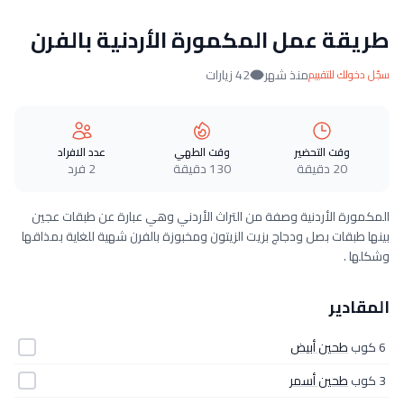
طريقة عمل المكمورة الأردنية بالفرن
منذ شهر
42 زيارات
سجّل دخولك للتقييم
وقت التحضير
وقت الطهي
عدد الافراد
20 دقيقة
130 دقيقة
2 فرد
المكمورة الأردنية وصفة من التراث الأردني وهي عبارة عن طبقات عجين
بينها طبقات بصل ودجاج بزيت الزيتون ومخبوزة بالفرن شهية للغاية بمذاقها
وشكلها .
المقادير
6 كوب
طحين أبيض
3 كوب
طحين أسمر