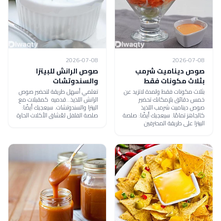
2026-07-08
2026-07-08
صوص ديناميت شرمب
صوص الرانش للبيتزا
بثلاث مكونات فقط
والسندوتشات
بثلاث مكونات فقط ولمدة لاتزيد عن
تعلمي أسهل طريقة لتحضير صوص
خمس دقائق بلإمكانك تحضير
الرانش اللذيذ...قدميه كمقبلات مع
صوص ديناميت شرمب اللذيذ
البيتزا والسندوتشات. سيعجبك أيضًا:
كالجاهز تمامًا. سيعجبك أيضًا: صلصة
صلصة الفلفل لعُشاق الأكلات الحارة
البيتزا على طريقة المحترفين