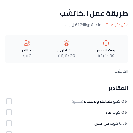
طريقة عمل الكاتشب
منذ شهر
612 زيارات
سجّل دخولك للتقييم
وقت التحضير
وقت الطهي
عدد الافراد
30 دقيقة
30 دقيقة
2 فرد
الكاتشب
المقادير
0.5 كيلو
طماطم ومصفاه
(مبشور)
0.5 كوب
ماء
0.75 كوب
خل أبيض