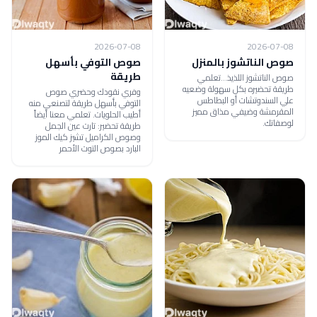
2026-07-08
2026-07-08
صوص الناتشوز بالمنزل
صوص التوفي بأسهل
طريقة
صوص الناتشوز اللذيذ...تعلمي
طريقة تحضيره بكل سهولة وضعيه
وفري نقودك وحضري صوص
علي السندوتشات أو البطاطس
التوفي بأسهل طريقة لتصنعي منه
المقرمشة وضيفي مذاق مميز
أطيب الحلويات. تعلمي معنا أيضاً
لوصفاتك.
طريقة تحضير: تارت عين الجمل
وصوص الكراميل تشيز كيك الموز
البارد بصوص التوت الأحمر