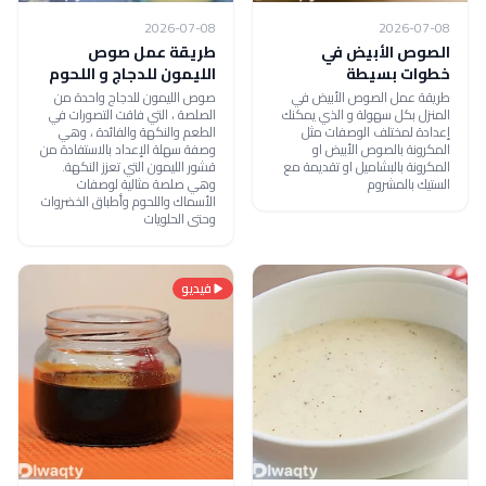
2026-07-08
2026-07-08
الصوص الأبيض في
طريقة عمل صوص
خطوات بسيطة
الليمون للدجاج و اللحوم
طريقة عمل الصوص الأبيض في
صوص الليمون للدجاج واحدة من
المنزل بكل سهولة و الذي يمكنك
الصلصة ، التي فاقت التصورات في
إعدادة لمختلف الوصفات مثل
الطعم والنكهة والفائدة ، وهي
المكرونة بالصوص الأبيض او
وصفة سهلة الإعداد بالاستفادة من
المكرونة بالبشاميل او تقديمة مع
قشور الليمون التي تعزز النكهة.
الستيك بالمشروم
وهي صلصة مثالية لوصفات
الأسماك واللحوم وأطباق الخضروات
وحتى الحلويات
فيديو