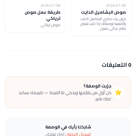
2026-07-08
2026-07-08
صوص البشاميل الدايت
طريقة عمل صوص
ترياكي
بدون زيت حضري البشاميل الدايت
وأضيفيه لوصفاتك إذا كنتِ تتبعين
صوص ترياكي
نظام غذائي معين.
0 التعليقات
جرّبت الوصفة؟
⭐
كن أول من يقيّمها ويحكي لنا النتيجة — تقييمك يساعد
غيرك يقرر.
شاركنا رأيك في الوصفة
تسجيل الدخول
لترك تعليق.