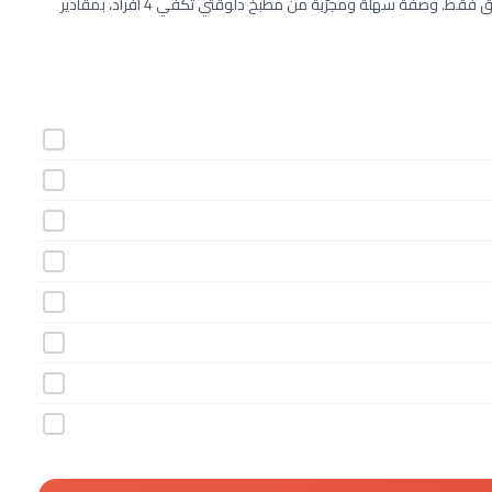
طريقة عمل الهريسة الجزائرية خطوة بخطوة بـ8 مكونات وفي 10 دقائق فقط. وصفة سهلة ومجرّبة من مطبخ دلوقتي تكفي 4 أفراد، بمقادير