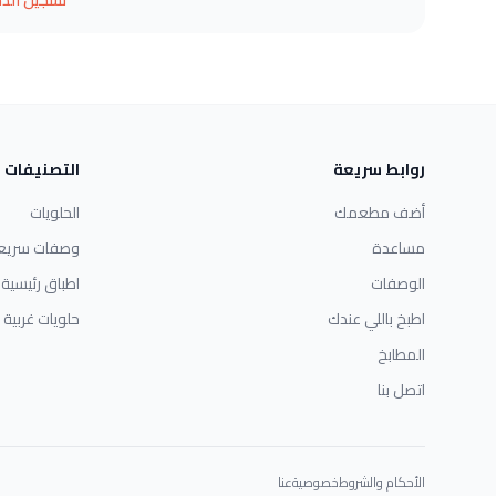
تسجيل الد
روابط سريعة
التصنيفات
أضف مطعمك
الحلويات
مساعدة
وصفات سريع
الوصفات
اطباق رئيسية
اطبخ باللي عندك
حلويات غربية
المطابخ
اتصل بنا
الأحكام والشروط
خصوصية
عنا