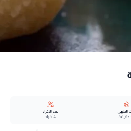
 الطهي
عدد الافراد
ة
4 أفراد