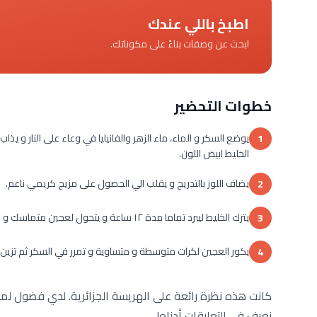
اطبخ باللي عندك
ابحث عن وصفات بناءً على مكوناتك.
خطوات التحضير
يوضع السكر و الماء، ماء الزهر والفانيليا في وعاء على النار و يذ
1
الخليط ابيض اللون.
يضاف اللوز بالتدريج و يقلب الي الحصول على مزيج كريمي ناعم.
2
يترك الخليط ليبرد تماما مدة ١٢ ساعة و يتحول لعجين متماسك و ناعم.
3
يكور العجين لكرات متوسطة و متساوية و تمرر في السكر ثم تزي
4
كانت هذه نظرة رائعة على الهريسة الجزائرية. لدي فضول ل
نعرف في التعليقات أدناه!