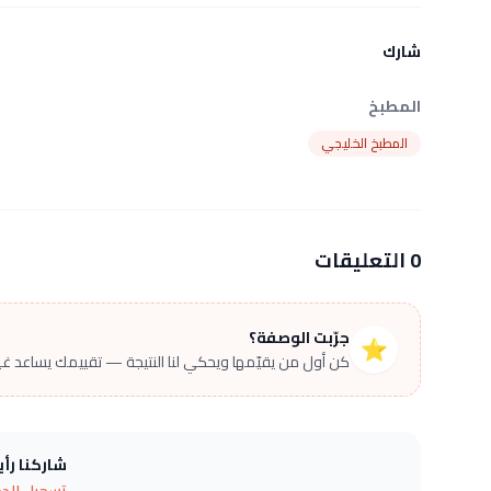
شارك
المطبخ
المطبخ الخليجي
0 التعليقات
جرّبت الوصفة؟
⭐
كن أول من يقيّمها ويحكي لنا النتيجة — تقييمك يساعد غير
شاركنا رأ