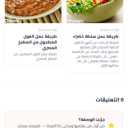
2026-07-08
2026-07-08
طريقة عمل سلطة خضراء
طريقة عمل الفول
المطحون من المطبخ
السلطة الخضراء من أشهر الأطباق
الجانبية الصحية و التي نستطيع
المصري
تقديمها بجانب العديد من الأطعمة
طريقة عمل الفول المطحون من
، تعرفي على طريقة تحضيرها في
المطبخ المصري
خطوات بسيطة وتعرفي على سر
مذاقها الرائع
0 التعليقات
جرّبت الوصفة؟
⭐
كن أول من يقيّمها ويحكي لنا النتيجة — تقييمك يساعد