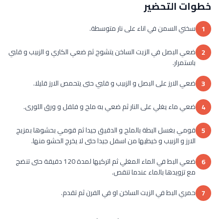
خطوات التحضير
سخني السمن في اناء على نار متوسطة.
1
ضعي البصل في الزيت الساخن يتشوح ثم ضعي الكاري و الزبيب و قلبي
2
باستمرار.
ضعي الارز على البصل و الزبيب و قلبي حتى يتحمص الارز قليلا.
3
ضعي ماء يغلي على النار ثم ضعي به ملح و فلفل و ورق اللورى.
4
قومي بغسل البطة بالملح و الدقيق جيدا ثم قومي بحشوها بمزيج
5
الارز و الزبيب و خيطيها من اسفل جيدا حتى لا يخرج الحشو منها.
ضعي البط في الماء المغلي ثم اتركيها لمدة 120 دقيقة حتى تنضج
6
مع تزويدها بالماء عندما تنقص.
حمري البط في الزيت الساخن او في الفرن ثم تقدم.
7