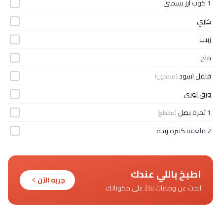
1 كوب
أرز بسمتي
كاري
زبيب
ملح
فلفل اسود
(مطحون)
ورق لورى
1 ثمرة
بصل
(مقطع)
2 ملعقة كبيرة
زبدة
اطبخ باللي عندك
جربه الآن
ابحث عن وصفات بناءً على مكوناتك.