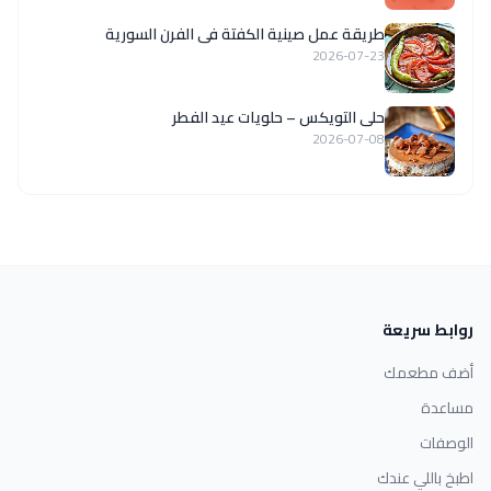
طريقة عمل صينية الكفتة فى الفرن السورية
2026-07-23
حلى التويكس – حلويات عيد الفطر
2026-07-08
روابط سريعة
أضف مطعمك
مساعدة
الوصفات
اطبخ باللي عندك