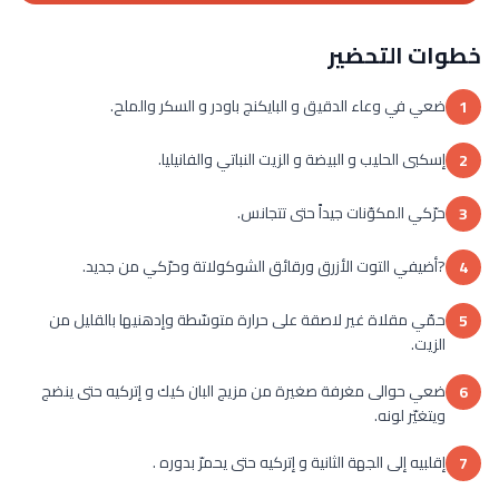
خطوات التحضير
ضعي في وعاء الدقيق و البايكنج باودر و السكر والملح.
1
إسكبى الحليب و البيضة و الزيت النباتي والفانيليا.
2
حرّكي المكوّنات جيداً حتى تتجانس.
3
?أضيفي التوت الأزرق ورقائق الشوكولاتة وحرّكي من جديد.
4
حمّي مقلاة غير لاصقة على حرارة متوسّطة وإدهنيها بالقليل من
5
الزيت.
ضعي حوالى مغرفة صغيرة من مزيج البان كيك و إتركيه حتى ينضج
6
ويتغيّر لونه.
إقلبيه إلى الجهة الثانية و إتركيه حتى يحمرّ بدوره .
7