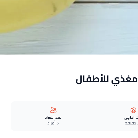
 مغذي للأطفال
 الطهي
عدد الافراد
ة
6 أفراد