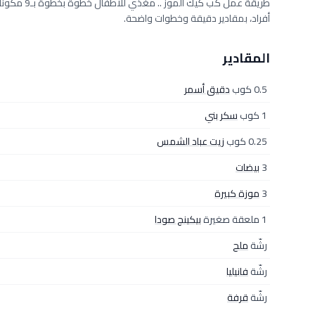
أفراد، بمقادير دقيقة وخطوات واضحة.
المقادير
0.5 كوب
دقيق أسمر
1 كوب
سكر بني
0.25 كوب
زيت عباد الشمس
3
بيضات
3
موزة كبيرة
1 ملعقة صغيرة
بيكينج صودا
رشّة
ملح
رشّة
فانيليا
رشّة
قرفة