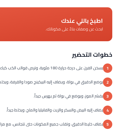
اطبخ باللي عندك
ابحث عن وصفات بناءً على مكوناتك.
خطوات التحضير
يسخن الفرن على درجة حرارة 180 مئوية، وترص قوالب الكب كيك الورقية في الصينية.
1
يوضع الدقيق في بولة، ويضاف إليه البيكينج صودا والقرفة، ويخلط ج
2
يقشر الموز، ويوضع في بولة ثم يهرس جيداً.
3
يضاف إليه البيض والسكر والزيت والفانيليا والملح، ويخلط جيداً.
4
يضاف خليط الدقيق، وتقلب جميع المكونات حتى تتجانس، مع مراعاة 
5