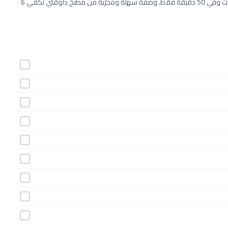
طريقة عمل كب كيك الموز .. مغذي للأطفال خطوة بخطوة بـ9 مكونات وفي 50 دقيقة فقط. وصفة سهلة ومجرّبة من مطبخ دلوقتي تكفي 6