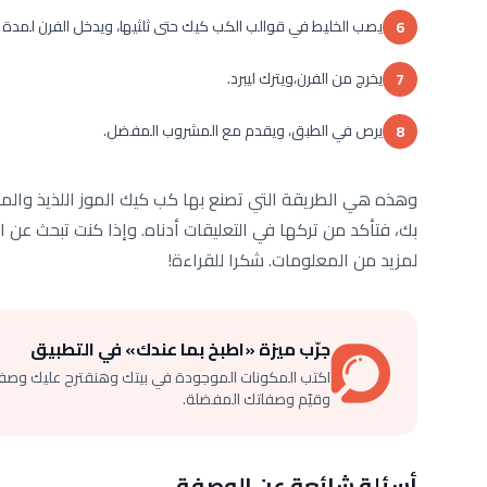
يصب الخليط في قوالب الكب كيك حتى ثلثيها، ويدخل الفرن لمدة من 20 إلى 25 دقيقة وحتى 
6
يخرج من الفرن،ويترك ليبرد.
7
يرص في الطبق، ويقدم مع المشروب المفضل.
8
وهذه هي الطريقة التي تصنع بها كب كيك الموز اللذيذ والمغ
بك، فتأكد من تركها في التعليقات أدناه. وإذا كنت تبحث عن ا
لمزيد من المعلومات. شكرا للقراءة!
جرّب ميزة «اطبخ بما عندك» في التطبيق
اكتب المكونات الموجودة في بيتك وهنقترح عليك وصف
وقيّم وصفاتك المفضلة.
أسئلة شائعة عن الوصفة