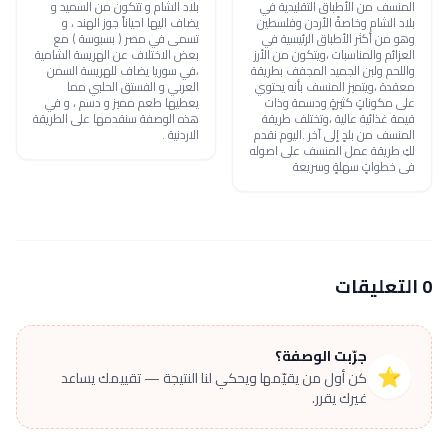
المنسف من الأطباق التقليدية في
بلاد الشام و تتكون من السميد و
بلاد الشام وخاصةً الأردن وفلسطين
يضاف اليها احياناً جوز الهند ، و
وهو من أكثر الأطباق الرئيسية في
تسمى في مصر ( بسبوسة ) مع
العزائم والمناسبات ،ويتكون من الأرز
بعض الاختلاف عن الهريسة الشامية
واللحم ولبن الجميد المجفف بطريقة
،في سوريا يضاف للهريسة السمن
معقدة ،ويتميز المنسف بأنه يحتوي
العربي و الفستق الحلبي مما
على مكوناتٍ كثيرةٍ ودسمة وذات
يعطيها طعم مميز و دسم ، و في
قيمة غذائية عالية ،وتختلف طريقة
هذه الوصفة سنقدمها على الطريقة
المنسف من بلدٍ إلى آخر .اليوم نقدم
الاردنية .
لكِ طريقة عمل المنسف على اصوله
فى خطواتٍ سهلةٍ وسريعة
0 التعليقات
جرّبت الوصفة؟
⭐
كن أول من يقيّمها ويحكي لنا النتيجة — تقييمك يساعد
غيرك يقرر.