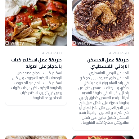
2026-07-08
2026-07-28
طريقة عمل المسخن
طريقة عمل اسكندر كباب
الاردني الفلسطيني
بالدجاج على اصوله
المسخن الاردني الفلسطيني ،
اسكندر كباب بالدجاج وصفة من
المسخن طبق معروف إلى حدٍ كبيرٍ
الوصفات التركية الشهيرة ، وان كان
في بلاد الشام ويتم تناوله بشكلٍ
اسكندر كباب باللحم هو المعروف
متكررٍ، و لا يختلف المسخن كثيراً من
بالطريقة التركية ، لكن سيدات كثيرات
بلد الى آخر ، الا في طريقة التقديم
يرغبن في تجريب اسكندر كباب
أحياناً . يقدم المسخن كطبق رئيسي
الدجاج بهذه الطريقة .
بطريقة مميزة على شكل طبق كبير
من الخبز العربي مثل الخبز الصاج أو
خبز الشراك و الطابون . و احياناً يقدم
المسخن كطبق جانبي على شكل
ساندويتش صغيرة تشبه الشاورما .