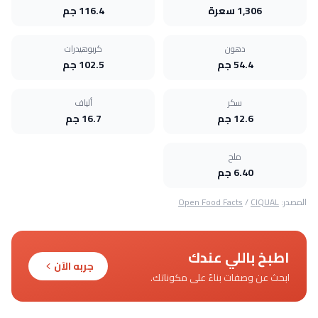
1,306 سعرة
116.4 جم
دهون
كربوهيدرات
54.4 جم
102.5 جم
سكر
ألياف
12.6 جم
16.7 جم
ملح
6.40 جم
المصدر:
CIQUAL
/
Open Food Facts
اطبخ باللي عندك
جربه الآن
ابحث عن وصفات بناءً على مكوناتك.