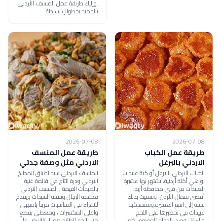
.وإليك طريقة عمل المنسف الأردنى
بالجميد بخطواتٍ بسيطة
2026-07-08
2026-07-08
طريقة عمل الكباب
طريقة عمل المنسف
الاردني بالبرغل
الاردني مثل وصفة جدتي
الكباب الاردني بالبرغل أو كبة عبيدات
المنسف الاردني سيد اطباق المطبخ
،و هي أكلة أردنية، تشتهر بها عشيرة
الاردني ودرة التاج في قائمة غنية
العبيدات من قرى محافظة أربد،
بالطبخات القيمة ، المنسف الاردني
أقصى شمال الأردن، وسميت بذلك
يعشقه الرجال وتتقنه السيدات ويقدم
نسبة إلى اسم العشيرة.وتعتمدكبة
للاعزاء في المناسبات مزيناً باشهى
عبيدات في تحضيرها على اللحم
واغلى المكسرات ، ومغطى بقطع
والبرغل وصدر الدجاج المفروم ،كما
من اللحم الطازج مع الارزالابيض على