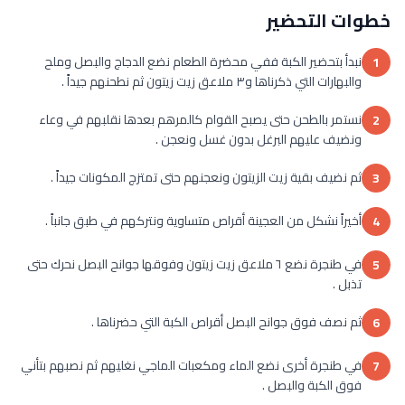
خطوات التحضير
نبدأ بتحضير الكبة ففي محضرة الطعام نضع الدجاج والبصل وملح
1
والبهارات التي ذكرناها و٣ ملاعق زيت زيتون ثم نطحنهم جيداً .
نستمر بالطحن حتى يصبح القوام كالمرهم بعدها نقلبهم في وعاء
2
ونضيف عليهم البرغل بدون غسل ونعجن .
ثم نضيف بقية زيت الزيتون ونعجنهم حتى تمتزج المكونات جيداً .
3
أخيراً نشكل من العجينة أقراص متساوية ونتركهم في طبق جانباً .
4
في طنجرة نضع ٦ ملاعق زيت زيتون وفوقها جوانح البصل نحرك حتى
5
تذبل .
ثم نصف فوق جوانح البصل أقراص الكبة التي حضرناها .
6
في طنجرة أخرى نضع الماء ومكعبات الماجي نغليهم ثم نصبهم بتأني
7
فوق الكبة والبصل .