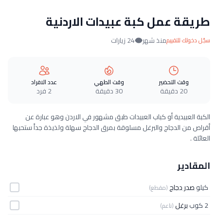
طريقة عمل كبة عبيدات الاردنية
منذ شهر
24 زيارات
سجّل دخولك للتقييم
وقت التحضير
وقت الطهي
عدد الافراد
20 دقيقة
30 دقيقة
2 فرد
الكبة العبيدية أو كباب العبيدات طبق مشهور في الاردن وهو عبارة عن
أقراص من الدجاج والبرغل مسلوقة بمرق الدجاج سهلة ولذيذة جداً ستحبها
العائلة .
المقادير
كيلو
صدر دجاج
(مقطع)
2 كوب
برغل
(ناعم)