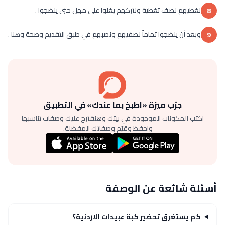
نغطيهم نصف تغطية ونتركهم يغلوا على مهل حتى ينضجوا .
8
وبعد أن ينضجوا تماماً نصفيهم ونصبهم في طبق التقديم وصحة وهنا .
9
جرّب ميزة «اطبخ بما عندك» في التطبيق
اكتب المكونات الموجودة في بيتك وهنقترح عليك وصفات تناسبها
— واحفظ وقيّم وصفاتك المفضلة.
أسئلة شائعة عن الوصفة
كم يستغرق تحضير كبة عبيدات الاردنية؟