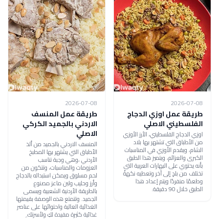
2026-07-08
2026-07-08
طريقة عمل اوزي الدجاج
طريقة عمل المنسف
الفلسطيني الاصلي
الاردني بالجميد الكركي
الاصلي
اوزي الدجاج الفلسطيني، الأرز الأوزي
من الأطباق التي تشتهر بها بلاد
المنسف الاردني بالجميد من ألذ
الشام، ويقدم الأوزي في المناسبات
الأطباق التي يشتهر بها المطبخ
الكبرى والعزائم، ويتميز هذا الطبق
الأردني ،وهي وجبة تناسب
بأنه يحتوي على البهارات العربية التى
العزومات والمناسبات، وتتكون من
تختلف من بلدٍ إلى آخر وتعطيه نكهةً
لحم مسلوق ويمكن استبداله بالدجاج
وطعمًا منفردًا ويتم إعداد هذا
وأرز وحليب ولبن ماعز مصنوع
الطبق خلال 90 دقيقة.
بالطريقة الأردنية الشعبية ويسمى
الجميد. وتتمتع هذه الوصفة بقيمتها
الغذائية العالية واحتوائها على عناصر
غذائية كثيرة مفيدة لكِ ولأسرتك ِ