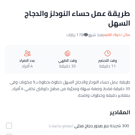
طريقة عمل حساء النودلز والدجاج
السهل
منذ شهر
178 زيارات
سجّل دخولك للتقييم
وقت التحضير
وقت الطهي
عدد الافراد
11 دقيقة
35 دقيقة
4 أفراد
طريقة عمل حساء النودلز والدجاج السهل خطوة بخطوة بـ9 مكونات وفي
35 دقيقة فقط. وصفة سهلة ومجرّبة من مطبخ دلوقتي تكفي 4 أفراد،
بمقادير دقيقة وخطوات واضحة.
المقادير
300 شريحة
جم صدور دجاج مخلي
(مقطع مكعبات)