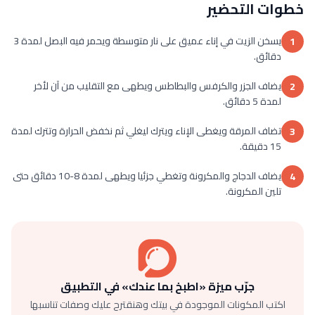
خطوات التحضير
يسخن الزيت في إناء عميق على نار متوسطة ويحمر فيه البصل لمدة 3
1
دقائق.
يضاف الجزر والكرفس والبطاطس ويطهى مع التقليب من آن لأخر
2
لمدة 5 دقائق.
تضاف المرقة ويغطى الإناء ويترك ليغلي ثم نخفض الحرارة وتترك لمدة
3
15 دقيقة.
يضاف الدجاج والمكرونة وتغطي جزئيا ويطهى لمدة 8-10 دقائق حتى
4
تلين المكرونة.
جرّب ميزة «اطبخ بما عندك» في التطبيق
اكتب المكونات الموجودة في بيتك وهنقترح عليك وصفات تناسبها