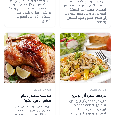
نوع الوصفة أو نوع المطبخ الذي يتم
من أجل العزومات الكبيرة ،تعرفي
فيه التحضير لان لكل مطبخ أو دولة
مع شملولة على أسرع طريقة لتحضير
بهار معين يميزها في الطعم، وعادة
المحشي المشكل على الطريقة
ما تكون البهارات والتوابل هي
المصرية ، بداية من تحضير الخضروات
المسؤول الأول عن الطعم في
إلى تحضير الحشو وتسوية المحشي
الأطباق
وتقديمه
2026-07-08
2026-07-08
طريقة عمل أرز الريزو
طريقة تحضير دجاج
مشوي في الفرن
جربي طريقة عمل أرز الريزو الذي
تستطيعين تقديمه مع دجاج
طريقة عمل طريقة تحضير دجاج
البروستيد أو الدجاج المقلي
مشوي في الفرن خطوة بخطوة
المقرمش وصوص الباربكيو اللذيذ.
وفي 100 دقيقة فقط. وصفة