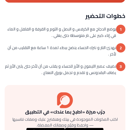
خطوات التحضير
يوضع الدجاج مع الكرفس و البصل و الثوم و القرفة و الفلفل و الماء
1
في إناء كبير على نار متوسطة حتى يغلي .
نهدئ النار و نترك الحساء ينضج ببطء لمدة 1 ساعة مع التقليب من آن
2
لأخر .
نضيف عصير الليمون و الأرز للحساء و يقلب من آن لأخر حتى يلين الأرز ثم
3
يضاف البقدونس و تقدم و تجمل بورق النعناع .
جرّب ميزة «اطبخ بما عندك» في التطبيق
اكتب المكونات الموجودة في بيتك وهنقترح عليك وصفات تناسبها
— واحفظ وقيّم وصفاتك المفضلة.