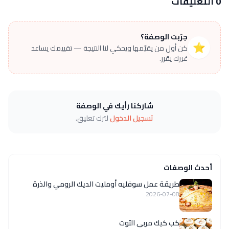
0 التعليقات
جرّبت الوصفة؟
⭐
كن أول من يقيّمها ويحكي لنا النتيجة — تقييمك يساعد
غيرك يقرر.
شاركنا رأيك في الوصفة
تسجيل الدخول
لترك تعليق.
أحدث الوصفات
طريقة عمل سوفليه أومليت الديك الرومي والذرة
2026-07-08
كب كيك مربى التوت