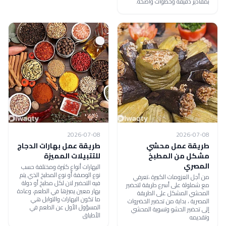
بمقادير دقيقة وخطوات واضحة.
2026-07-08
2026-07-08
طريقة عمل محشي
طريقة عمل بهارات الدجاج
مشكل من المطبخ
للتتبيلات المميزة
المصري
البهارات أنواع كثيرة ومختلفة حسب
نوع الوصفة أو نوع المطبخ الذي يتم
من أجل العزومات الكبيرة ،تعرفي
فيه التحضير لان لكل مطبخ أو دولة
مع شملولة على أسرع طريقة لتحضير
بهار معين يميزها في الطعم، وعادة
المحشي المشكل على الطريقة
ما تكون البهارات والتوابل هي
المصرية ، بداية من تحضير الخضروات
المسؤول الأول عن الطعم في
إلى تحضير الحشو وتسوية المحشي
الأطباق
وتقديمه