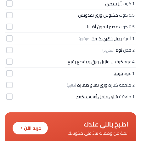
1 كوب
أرز مصري
0.5 كوب
مكبوس ورق بقدونس
0.5 كوب
عصير ليمون أضاليا
1 ثمرة
بصل ذهبي كبيرة
(مبشور)
2 فص
ثوم
(مفروم)
4 عود
كرفس ونزيل ورق و يقطع رفيع
1 عود
قرفة
2 ملعقة كبيرة
ورق نعناع صغيرة
(طازج)
1 ملعقة
شاي فلفل أسود مكسر
اطبخ باللي عندك
جربه الآن
ابحث عن وصفات بناءً على مكوناتك.