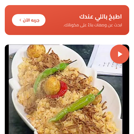
اطبخ باللي عندك
جربه الآن
ابحث عن وصفات بناءً على مكوناتك.