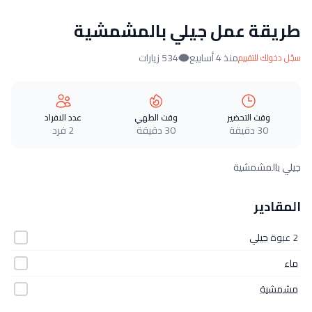
طريقة عمل جيلي بالمشمشية
منذ 4 أسابيع
534 زيارات
سجّل دخولك للتقييم
وقت التحضير
وقت الطهي
عدد الافراد
30 دقيقة
30 دقيقة
2 فرد
جيلي بالمشمشية
المقادير
2 عبوة
جيلي
ماء
مشمشية