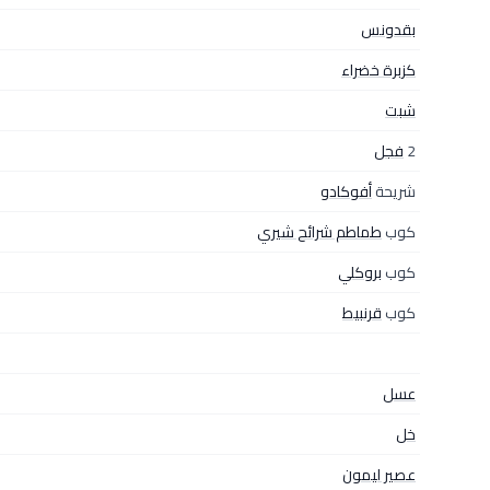
بقدونس
كزبرة خضراء
شبت
2
فجل
شريحة
أفوكادو
كوب
طماطم شرائح شيري
كوب
بروكلي
كوب
قرنبيط
عسل
خل
عصير ليمون