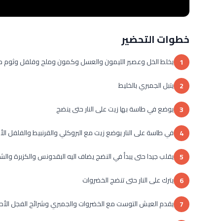
خطوات التحضير
يخلط الخل وعصير الليمون والعسل وكمون وملح وفلفل وثوم 
1
يتبل الجمبري بالخليط
2
يوضع في طاسة بها زيت على النار حتى ينضج
3
في طاسة على النار يوضع زيت مع البروكلي والقرنبيط والفلفل ا
4
يقلب جيدا حتى يبدأ في النضج يضاف اليه البقدونس والكزبرة وال
5
يترك على النار حتى تنضج الخضروات
6
يقدم العيش التوست مع الخضروات والجمبري وشرائح الفجل الأح
7