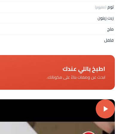
ثوم
(مفروم)
زيت زيتون
ملح
فلفل
اطبخ باللي عندك
ابحث عن وصفات بناءً على مكوناتك.