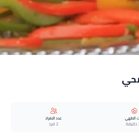
صحي
 الطهي
عدد الافراد
ة
2 فرد