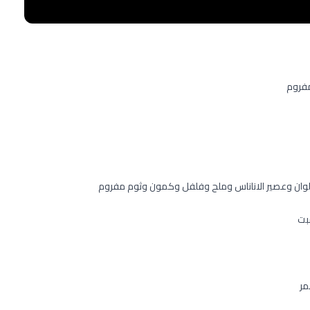
مفروم
لألوان وعصير الاناناس وملح وفلفل وكمون وثوم مفروم
شبت
مر