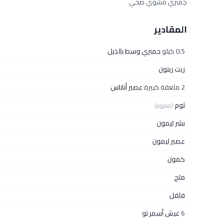
جمبري مشوي صحي
المقادير
0.5 كيلو
جمبري وسط بالذيل
زيت زيتون
2 ملعقة كبيرة
عصير أناناس
ثوم
(مفروم)
بشر ليمون
عصير ليمون
كمون
ملح
فلفل
6
عيش أسمر تو