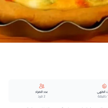
 الطهي
عدد الافراد
ة
2 فرد