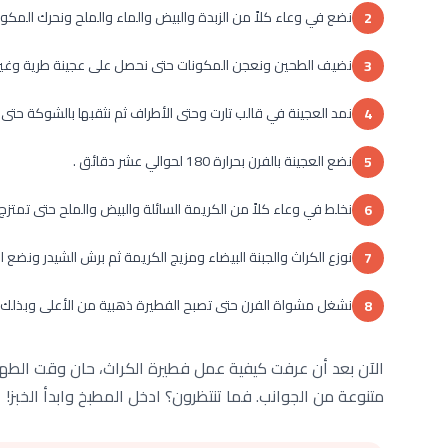
نضع في وعاء كلاً من الزبدة والبيض والماء والملح ونحرك المكونات
2
نضيف الطحين ونعجن المكونات حتى نحصل على عجينة طرية وغير 
3
نمد العجينة في قالب تارت وحتى الأطراف ثم نثقبها بالشوكة حتى لا تنت
4
نضع العجينة بالفرن بحرارة 180 لحوالي عشر دقائق .
5
نخلط في وعاء كلاً من الكريمة السائلة والبيض والملح حتى تمتزج ت
6
نوزع الكراث والجبنة البيضاء ومزيج الكريمة ثم برش الشيدر ونضع القالب بالفرن على ح
7
نشغل مشواة الفرن حتى تصبح الفطيرة ذهبية من الأعلى وبذلك ت
8
الآن بعد أن عرفت كيفية عمل فطيرة الكراث، حان وقت الط
متنوعة من الجوانب. فما تنتظرون؟ ادخل المطبخ وابدأ الخبز!