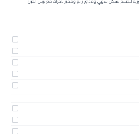
ضرورية للجسم بشكل شهي ومذاق رائع ومميز للكراث مع برش الجبن