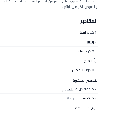
فطيرة الكراث تحتوي على الكثير من العناصر المغذية والفيتامينات ال
والصوص الكريمي الرائع .
المقادير
1 كوب
زبدة
2
بيضة
0.5 كوب
ماء
رشّة
ملح
0.5 كوب
3 طحين
لتحضير الحشوة:
2 ملعقة كبيرة
زيت نباتي
2
كراث مفروم
(براصيا)
برش جبنة بيضاء