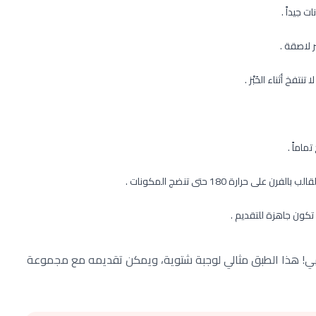
 جيداً .
لاصقة .
فخ أثناء الخَبْز .
ماماً .
رارة 180 حتى تنضج المكونات .
كون جاهزة للتقديم .
هي! هذا الطبق مثالي لوجبة شتوية، ويمكن تقديمه مع مجموعة