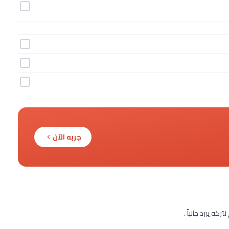
جربه الآن
ه يبرد جانباً .