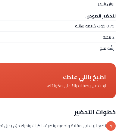
برش شيدر
لتحضير الصوص:
0.75 كوب
كريمة سائلة
2
بيضة
رشّة
ملح
اطبخ باللي عندك
ابحث عن وصفات بناءً على مكوناتك.
خطوات التحضير
نضع الزيت في مقلاة ونحميه ونضيف الكراث ونحرك حتى يذبل ثم نترك
1