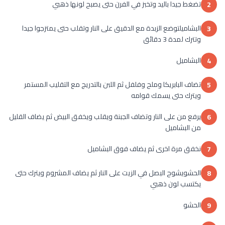
تضغط جيدا باليد وتخبز في الفرن حتى يصبح لونها ذهبي
2
البشاميلتوضع الزبدة مع الدقيق على النار وتقلب حتى يمتزجوا جيدا
3
وتترك لمدة 3 دقائق
البشاميل
4
تضاف البابريكا وملح وفلفل ثم اللبن بالتدريج مع التقليب المستمر
5
ويترك حتى يسمك قوامه
يرفع من على النار وتضاف الجبنة ويقلب ويخفق البيض ثم يضاف القليل
6
من البشاميل
نخفق مرة اخرى ثم يضاف فوق البشاميل
7
الحشويشوح البصل في الزيت على النار ثم يضاف المشروم ويترك حتى
8
يكتسب لون ذهبي
الحشو
9