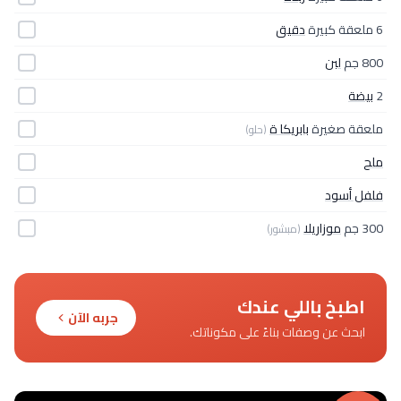
6 ملعقة كبيرة
دقيق
800 جم
لبن
2
بيضة
ملعقة صغيرة
بابريكا ة
(حلو)
ملح
فلفل أسود
300 جم
موزاريلا
(مبشور)
اطبخ باللي عندك
جربه الآن
ابحث عن وصفات بناءً على مكوناتك.