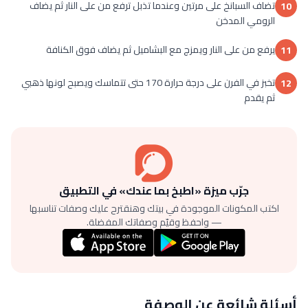
تضاف السبانخ على مرتين وعندما تذبل ترفع من على النار ثم يضاف
10
الرومي المدخن
يرفع من على النار ويمزج مع البشاميل ثم يضاف فوق الكنافة
11
تخبز في الفرن على درجة حرارة 170 حتى تتماسك ويصبح لونها ذهبي
12
ثم يقدم
جرّب ميزة «اطبخ بما عندك» في التطبيق
اكتب المكونات الموجودة في بيتك وهنقترح عليك وصفات تناسبها
— واحفظ وقيّم وصفاتك المفضلة.
أسئلة شائعة عن الوصفة